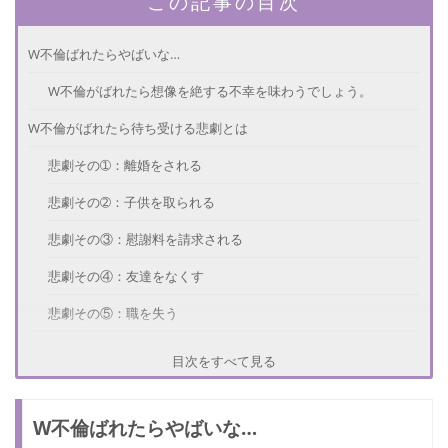
この記事の目次
W不倫ばれたらやばいな…
W不倫がばれたら想像を絶する不幸を味わうでしょう。
W不倫がばれたら待ち受ける悲劇とは
悲劇その➀：離婚をされる
悲劇その➁：子供を取られる
悲劇その③：慰謝料を請求される
悲劇その④：友達をなくす
悲劇その⑤：職を失う
W不倫がばれるきっかけって？
目次をすべて見る
ばれるきっかけ➀：見た目の変化
W不倫ばれたらやばいな…
ばれるきっかけ➁：行動の変化