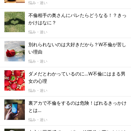
悩み・迷い
不倫相手の奥さんにバレたらどうなる！？きっ
かけはなに？
悩み・迷い
別れられないのは大好きだから？W不倫が苦し
い理由
悩み・迷い
ダメだとわかっているのに…W不倫にはまる男
女の心理
悩み・迷い
裏アカで不倫をするのは危険！ばれるきっかけ
とは…
悩み・迷い