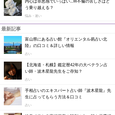
内心は罪悪感でいっぱい...W不倫の苦しさはど
う乗り越える？
悩み・迷い
最新記事
富山県にある占い館『オリエンタル易占い北
陸』の口コミ＆詳しい情報
占い
【北海道・札幌】鑑定暦42年の大ベテラン占
い師・波木星龍先生をご存知？
占い
手相占いのエキスパート占い師『波木星龍』先
生に占ってもらう方法＆口コミ
占い