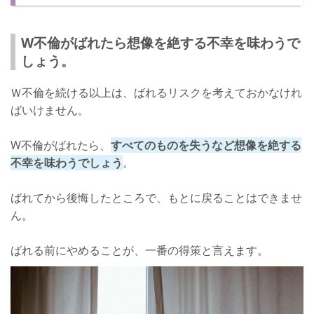
ばれる前に終わりにしよう！やめかたとは…
やめかた➀：直接会って話し合う
W不倫がばれたら想像を絶する不幸を味わうで
しょう。
やめかた➁：目の前で証拠と連絡先を削除する
ばれたら取り返しがつかないことに！
Ｗ不倫を続ける以上は、ばれるリスクを考えておかなけれ
ばいけません。
W不倫がばれたら、
すべてのものを失うなど想像を絶する
不幸を味わうでしょう
。
ばれてから後悔したところで、もとに戻ることはできませ
ん。
ばれる前にやめることが、一番の得策と言えます。