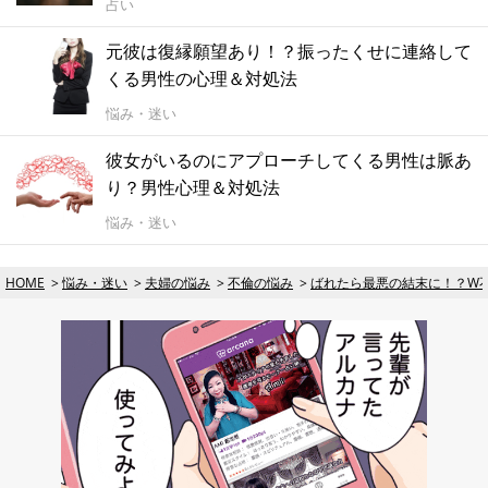
占い
元彼は復縁願望あり！？振ったくせに連絡して
くる男性の心理＆対処法
悩み・迷い
彼女がいるのにアプローチしてくる男性は脈あ
り？男性心理＆対処法
悩み・迷い
HOME
悩み・迷い
夫婦の悩み
不倫の悩み
ばれたら最悪の結末に！？W