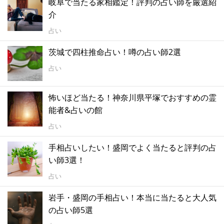
岐阜で当たる家相鑑定！評判の占い師を厳選紹
介
占い
茨城で四柱推命占い！噂の占い師2選
占い
怖いほど当たる！神奈川県平塚でおすすめの霊
能者&占いの館
占い
手相占いしたい！盛岡でよく当たると評判の占
い師3選！
占い
岩手・盛岡の手相占い！本当に当たると大人気
の占い師5選