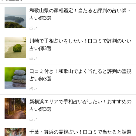
和歌山県の家相鑑定！当たると評判の占い師・
占い館3選
占い
川崎で手相占いをしたい！口コミで評判のいい
占い師3選
占い
口コミ付き！和歌山でよく当たると評判の霊視
占い師3選
占い
新横浜エリアで手相占いがしたい！おすすめの
占い館3選
占い
千葉・舞浜の霊視占い！口コミで当たると話題