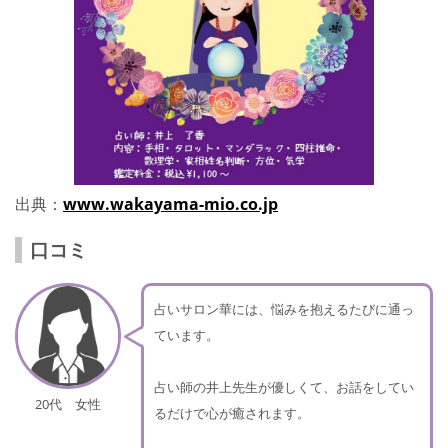
出典：
www.wakayama-mio.co.jp
口コミ
占いサロン華には、悩みを抱えるたびに通っ
ています。
占い師の井上先生が優しくて、お話をしてい
20代 女性
るだけで心が癒されます。