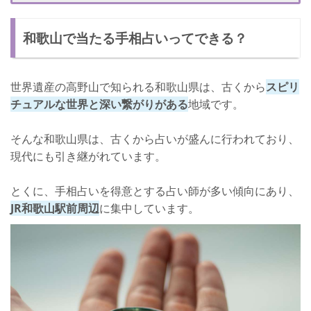
和歌山で手相ができる占い館【占いサロン華】
和歌山で当たる手相占いってできる？
占いサロン華について
口コミ
世界遺産の高野山で知られる和歌山県は、古くから
スピリ
店舗詳細
チュアルな世界と深い繋がりがある
地域です。
和歌山には当たる手相占い師がたくさんいる！
そんな和歌山県は、古くから占いが盛んに行われており、
現代にも引き継がれています。
とくに、手相占いを得意とする占い師が多い傾向にあり、
JR和歌山駅前周辺
に集中しています。