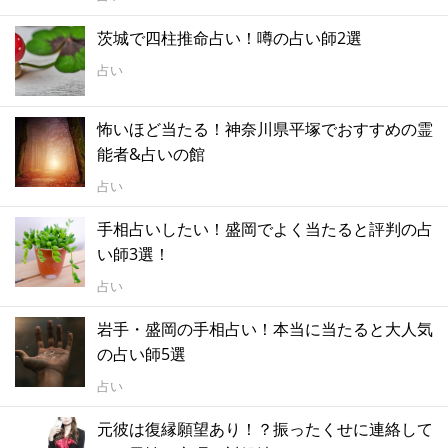
茨城で四柱推命占い！噂の占い師2選
占い
怖いほど当たる！神奈川県平塚でおすすめの霊
能者&占いの館
占い
手相占いしたい！盛岡でよく当たると評判の占
い師3選！
占い
岩手・盛岡の手相占い！本当に当たると大人気
の占い師5選
占い
元彼は復縁願望あり！？振ったくせに連絡して