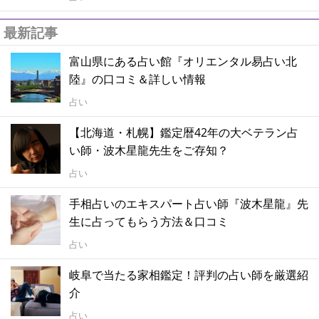
最新記事
富山県にある占い館『オリエンタル易占い北
陸』の口コミ＆詳しい情報
占い
【北海道・札幌】鑑定暦42年の大ベテラン占
い師・波木星龍先生をご存知？
占い
手相占いのエキスパート占い師『波木星龍』先
生に占ってもらう方法＆口コミ
占い
岐阜で当たる家相鑑定！評判の占い師を厳選紹
介
占い