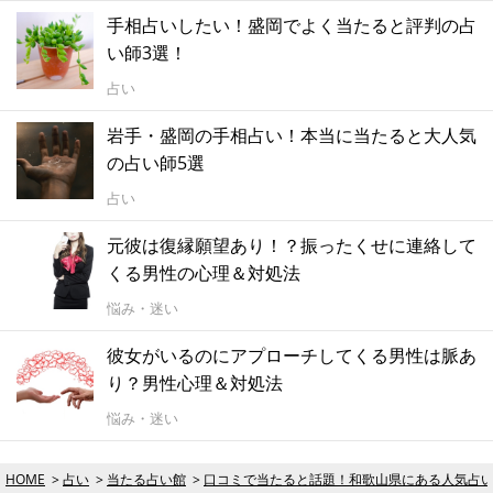
手相占いしたい！盛岡でよく当たると評判の占
い師3選！
占い
岩手・盛岡の手相占い！本当に当たると大人気
の占い師5選
占い
元彼は復縁願望あり！？振ったくせに連絡して
くる男性の心理＆対処法
悩み・迷い
彼女がいるのにアプローチしてくる男性は脈あ
り？男性心理＆対処法
悩み・迷い
HOME
占い
当たる占い館
口コミで当たると話題！和歌山県にある人気占