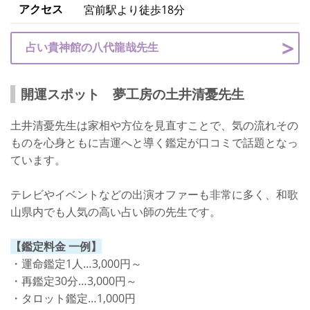
アクセス
宮前駅より徒歩18分
占い貴神館の八代龍哉先生
開運スポット 夢工房の土井清憂先生
土井清憂先生は家相や方位を見直すことで、気の流れその
ものを心身ともに吉運へと導く鑑定が口コミで話題となっ
ています。
テレビやイベントなどの出演オファーも非常に多く、和歌
山県内でも人気の高い占い師の先生です。
【鑑定料金 一例】
・運命鑑定1人…3,000円～
・再鑑定30分…3,000円～
・タロット鑑定…1,000円