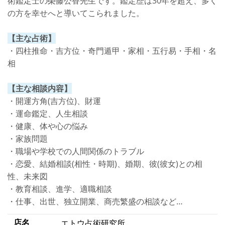
術鑑定士の榮藤公香先生です。鑑定歴は30年を超え、多く
の方を幸せへと導いてこられました。
【主な占術】
・四柱推命・吉方位・奇門遁甲・家相・五行易・手相・名
相
【主な相談内容】
・開運方角(吉方位)、財運
・運命鑑定、人生相談
・健康、体や心の悩み
・家族問題
・職場や学校での人間関係のトラブル
・恋愛、結婚相談(相性・時期)、婚期、彼(彼女)との相
性、未来図
・教育相談、進学、適職相談
・仕事、出世、独立開業、商売繁盛の相談など…
店名
エトウ占術研究所