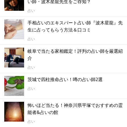
い師・波木星龍先生をご存知？
占い
手相占いのエキスパート占い師『波木星龍』先
生に占ってもらう方法＆口コミ
占い
岐阜で当たる家相鑑定！評判の占い師を厳選紹
介
占い
茨城で四柱推命占い！噂の占い師2選
占い
怖いほど当たる！神奈川県平塚でおすすめの霊
能者&占いの館
占い