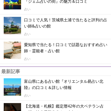
『ジェム占いの街』の魅力＆口コミ
占い
口コミで人気！茨城県土浦で当たると評判の占
い師&占いの館
占い
愛知県で当たる！口コミで話題なおすすめ占い
師・霊能者・占い館
占い
最新記事
富山県にある占い館『オリエンタル易占い北
陸』の口コミ＆詳しい情報
占い
【北海道・札幌】鑑定暦42年の大ベテラン占