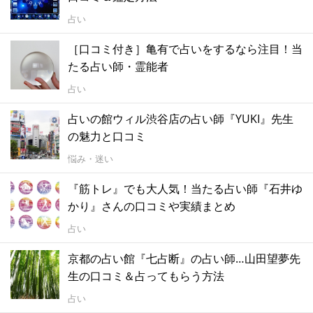
占い
［口コミ付き］亀有で占いをするなら注目！当
たる占い師・霊能者
占い
占いの館ウィル渋谷店の占い師『YUKI』先生
の魅力と口コミ
悩み・迷い
『筋トレ』でも大人気！当たる占い師『石井ゆ
かり』さんの口コミや実績まとめ
占い
京都の占い館『七占断』の占い師…山田望夢先
生の口コミ＆占ってもらう方法
占い