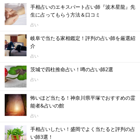
手相占いのエキスパート占い師『波木星龍』先
生に占ってもらう方法＆口コミ
占い
岐阜で当たる家相鑑定！評判の占い師を厳選紹
介
占い
茨城で四柱推命占い！噂の占い師2選
占い
怖いほど当たる！神奈川県平塚でおすすめの霊
能者&占いの館
占い
手相占いしたい！盛岡でよく当たると評判の占
い師3選！