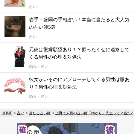
占い
岩手・盛岡の手相占い！本当に当たると大人気
の占い師5選
占い
元彼は復縁願望あり！？振ったくせに連絡して
くる男性の心理＆対処法
悩み・迷い
彼女がいるのにアプローチしてくる男性は脈あ
り？男性心理＆対処法
悩み・迷い
HOME
占い
当たる占い師
上野で人気の占い師『ゆかり』先生って？当た