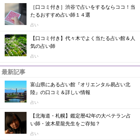
［口コミ付き］渋谷で占いをするならココ！当
たるおすすめ占い師１４選
占い
【口コミ付き】代々木でよく当たる占い館＆人
気の占い師
占い
最新記事
富山県にある占い館『オリエンタル易占い北
陸』の口コミ＆詳しい情報
占い
【北海道・札幌】鑑定暦42年の大ベテラン占
い師・波木星龍先生をご存知？
占い