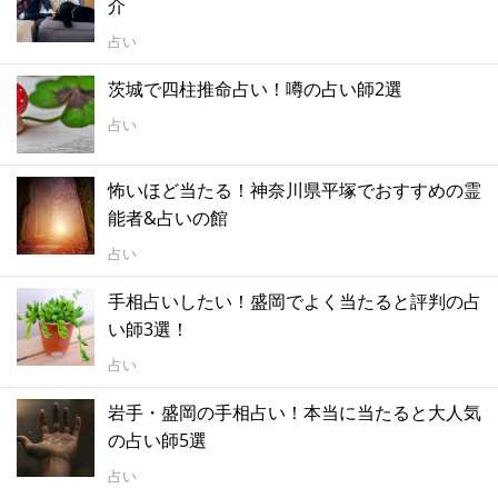
介
占い
茨城で四柱推命占い！噂の占い師2選
占い
怖いほど当たる！神奈川県平塚でおすすめの霊
能者&占いの館
占い
手相占いしたい！盛岡でよく当たると評判の占
い師3選！
占い
岩手・盛岡の手相占い！本当に当たると大人気
の占い師5選
占い