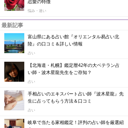
恋愛の特徴
悩み・迷い
最新記事
富山県にある占い館『オリエンタル易占い北
陸』の口コミ＆詳しい情報
占い
【北海道・札幌】鑑定暦42年の大ベテラン占
い師・波木星龍先生をご存知？
占い
手相占いのエキスパート占い師『波木星龍』先
生に占ってもらう方法＆口コミ
占い
岐阜で当たる家相鑑定！評判の占い師を厳選紹