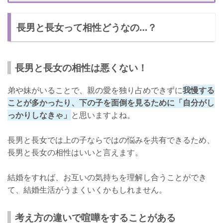
我慢し合うことができる
長男と長女って相性どうなの…？
素直になれなくて喧嘩をする
長男と長女が結婚してうまくやっていく方法
意見を尊重し合う
長男と長女の相性は悪くない！
自分の気持ちに素直になる
弟や妹がいることで、親の愛を独り占めできずに
我慢する
相性は人それぞれ！
ことが多かったり、下の子を面倒を見るために「自分がし
っかりしなきゃ」
と思いますよね。
長男と長女では上の子ならではの悩みを共有できるため、
長男と長女の相性はいいと言えます。
結婚をすれば、お互いの気持ちを理解し合うことができ
て、結婚生活がうまくいくかもしれません。
考え方の違いで喧嘩をすることがある