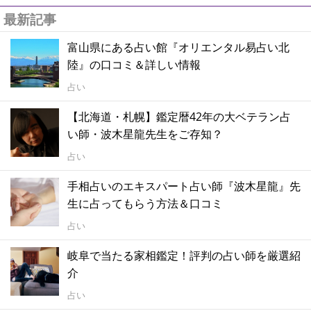
最新記事
富山県にある占い館『オリエンタル易占い北
陸』の口コミ＆詳しい情報
占い
【北海道・札幌】鑑定暦42年の大ベテラン占
い師・波木星龍先生をご存知？
占い
手相占いのエキスパート占い師『波木星龍』先
生に占ってもらう方法＆口コミ
占い
岐阜で当たる家相鑑定！評判の占い師を厳選紹
介
占い