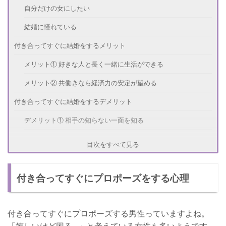
自分だけの女にしたい
結婚に憧れている
付き合ってすぐに結婚をするメリット
メリット① 好きな人と長く一緒に生活ができる
メリット② 共働きなら経済力の安定が望める
付き合ってすぐに結婚をするデメリット
デメリット① 相手の知らない一面を知る
デメリット② 相手の家族や友達との相性が悪い
目次をすべて見る
付き合ってすぐに結婚をした夫婦の体験談
付き合ってすぐにプロポーズをする心理
さいごに
付き合ってすぐにプロポーズする男性っていますよね。