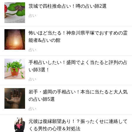
茨城で四柱推命占い！噂の占い師2選
占い
怖いほど当たる！神奈川県平塚でおすすめの霊
能者&占いの館
占い
手相占いしたい！盛岡でよく当たると評判の占
い師3選！
占い
岩手・盛岡の手相占い！本当に当たると大人気
の占い師5選
占い
元彼は復縁願望あり！？振ったくせに連絡して
くる男性の心理＆対処法