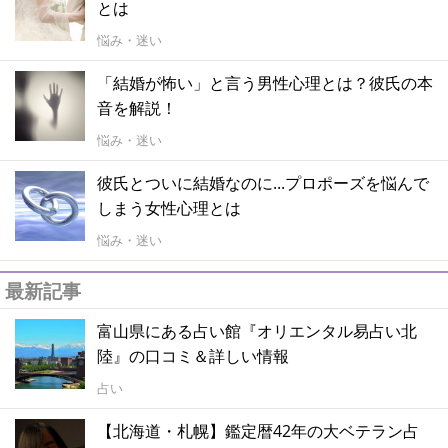
とは
悩み・迷い
「結婚が怖い」と言う男性心理とは？彼氏の本
音を解説！
悩み・迷い
彼氏とついに結婚なのに...プロポーズを悩んで
しまう女性心理とは
悩み・迷い
最新記事
富山県にある占い館『オリエンタル易占い北
陸』の口コミ＆詳しい情報
占い
【北海道・札幌】鑑定暦42年の大ベテラン占