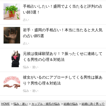
手相占いしたい！盛岡でよく当たると評判の占
い師3選！
占い
岩手・盛岡の手相占い！本当に当たると大人気
の占い師5選
占い
元彼は復縁願望あり！？振ったくせに連絡して
くる男性の心理＆対処法
悩み・迷い
彼女がいるのにアプローチしてくる男性は脈あ
り？男性心理＆対処法
悩み・迷い
HOME
悩み・迷い
カップル・彼氏の悩み
結婚の悩み
結婚に急ぐ男って