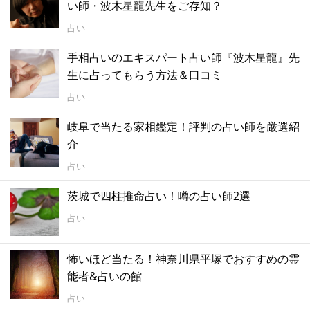
い師・波木星龍先生をご存知？
占い
手相占いのエキスパート占い師『波木星龍』先
生に占ってもらう方法＆口コミ
占い
岐阜で当たる家相鑑定！評判の占い師を厳選紹
介
占い
茨城で四柱推命占い！噂の占い師2選
占い
怖いほど当たる！神奈川県平塚でおすすめの霊
能者&占いの館
占い