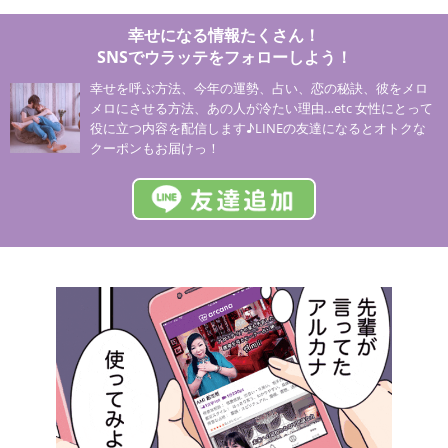
幸せになる情報たくさん！
SNSでウラッテをフォローしよう！
幸せを呼ぶ方法、今年の運勢、占い、恋の秘訣、彼をメロ
メロにさせる方法、あの人が冷たい理由…etc 女性にとって
役に立つ内容を配信します♪LINEの友達になるとオトクな
クーポンもお届けっ！