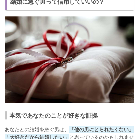
結婚に急ぐ男って信用していいの？
【デメリット①】愛されない
【デメリット②】利用される
結婚に急ぐ男が本気なのか確かめる方法
彼に直接聞く
プロポーズを断る
共通の友人に聞いてもらう
彼の心理をしっかり把握しておこう！
本気であなたのことが好きな証拠
あなたとの結婚を急ぐ男は、
「他の男にとられたくない」
「大好きだから結婚したい」
と思っているのかもしれませ