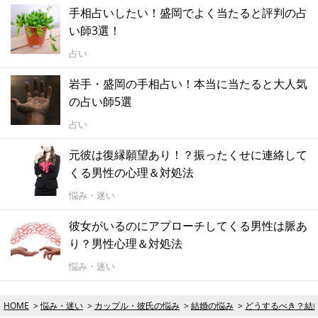
手相占いしたい！盛岡でよく当たると評判の占
い師3選！
占い
岩手・盛岡の手相占い！本当に当たると大人気
の占い師5選
占い
元彼は復縁願望あり！？振ったくせに連絡して
くる男性の心理＆対処法
悩み・迷い
彼女がいるのにアプローチしてくる男性は脈あ
り？男性心理＆対処法
悩み・迷い
HOME
悩み・迷い
カップル・彼氏の悩み
結婚の悩み
どうするべき？結