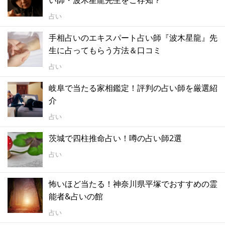
占い
手相占いのエキスパート占い師『波木星龍』先
生に占ってもらう方法＆口コミ
占い
岐阜で当たる家相鑑定！評判の占い師を厳選紹
介
占い
茨城で四柱推命占い！噂の占い師2選
占い
怖いほど当たる！神奈川県平塚でおすすめの霊
能者&占いの館
占い