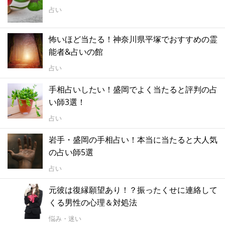
占い
怖いほど当たる！神奈川県平塚でおすすめの霊
能者&占いの館
占い
手相占いしたい！盛岡でよく当たると評判の占
い師3選！
占い
岩手・盛岡の手相占い！本当に当たると大人気
の占い師5選
占い
元彼は復縁願望あり！？振ったくせに連絡して
くる男性の心理＆対処法
悩み・迷い