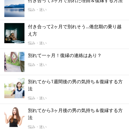
付き合って3ヶ月で別れた理由＆復縁する方法
悩み・迷い
付き合って2ヶ月で別れそう...倦怠期の乗り越
え方
悩み・迷い
別れて一ヶ月！復縁の連絡はあり？
悩み・迷い
別れてから1週間後の男の気持ち＆復縁する方
法
悩み・迷い
別れてから3ヶ月後の男の気持ち＆復縁する方
法
悩み・迷い