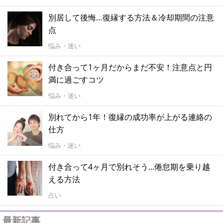
別居して後悔…復縁する方法＆冷却期間の注意
点
悩み・迷い
付き合って1ヶ月だからまだ不安！注意点と円
満に過ごすコツ
悩み・迷い
別れてから1年！復縁の成功率が上がる連絡の
仕方
悩み・迷い
付き合って4ヶ月で別れそう...倦怠期を乗り越
える方法
占い
最新記事