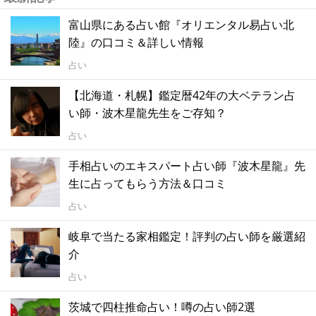
富山県にある占い館『オリエンタル易占い北
陸』の口コミ＆詳しい情報
占い
【北海道・札幌】鑑定暦42年の大ベテラン占
い師・波木星龍先生をご存知？
占い
手相占いのエキスパート占い師『波木星龍』先
生に占ってもらう方法＆口コミ
占い
岐阜で当たる家相鑑定！評判の占い師を厳選紹
介
占い
茨城で四柱推命占い！噂の占い師2選