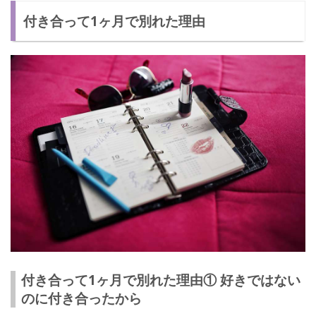
付き合って1ヶ月で別れた理由
復縁する方法① 別れた原因を改善する
復縁する方法② 2人でよく話し合う
復縁する方法③「復縁したい」とアピールする
付き合って1ヶ月で別れた…復縁の注意点
相手に遊ばれている可能性がある
また別れる可能性がある
同じことを繰り返さないように気をつけましょう！
付き合って1ヶ月で別れた理由① 好きではない
のに付き合ったから