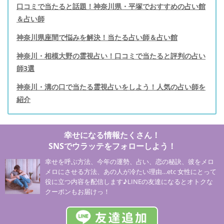
口コミで当たると話題！神奈川県・平塚でおすすめの占い館
＆占い師
神奈川県座間で悩みを解決！当たる占い師＆占い館
神奈川・相模大野の霊視占い！口コミで当たると評判の占い
師3選
神奈川・溝の口で当たる霊視占いをしよう！人気の占い師を
紹介
幸せになる情報たくさん！
SNSでウラッテをフォローしよう！
幸せを呼ぶ方法、今年の運勢、占い、恋の秘訣、彼をメロ
メロにさせる方法、あの人が冷たい理由…etc 女性にとって
役に立つ内容を配信します♪LINEの友達になるとオトクな
クーポンもお届けっ！