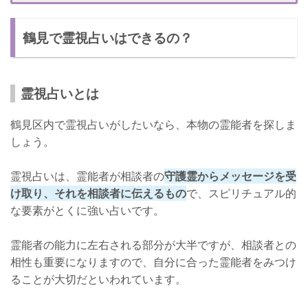
井乃り子先生】
鶴見で霊視占いはできるの？
櫻井乃り子先生について
口コミ
鑑定料
霊視占いとは
店舗情報
鶴見区内で霊視占いがしたいなら、本物の霊能者を探しま
鶴見で当たると噂の霊視占い【マリームーン：マリームーン先生】
しょう。
マリームーン先生について
霊視占いは、霊能者が相談者の
守護霊からメッセージを受
口コミ
け取り、それを相談者に伝えるもの
で、スピリチュアル的
な要素がとくに強い占いです。
鑑定料
店舗情報
霊能者の能力に左右される部分が大半ですが、相談者との
相性も重要になりますので、自分に合った霊能者をみつけ
霊視占いで気をつけるポイント
ることが大切だといわれています。
高額なグッズやセミナーへの契約は断るべし！