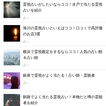
霊視占いがしたいならココ！水戸で当たる霊視
占いを紹介
占い
旭川の霊視占いといえばココ！口コミで高評価
のお店3選
占い
横浜で霊視鑑定をするならココ！人気の占い館
＆占い師
占い
銀座で霊視がよく当たる！占い師・霊能者
占い
釧路でよく当たる霊視占い！本物だと噂の霊能
者を紹介