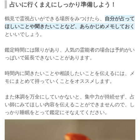
占いに行くまえにしっかり準備しよう！
恐怖感を煽る占い師は詐欺師の可能性アリ！
おわりに
鶴見で霊視占いができる場所をみつけたら、
自分が占って
ほしいことや聞きたいことなど、あらかじめメモしておく
霊視占いで人生を豊かにしよう！
といいでしょう。
鑑定時間には限りがあり、人気の霊能者の場合は予約がい
っぱいで延長できないことがあります。
時間内に聞きたいことや相談したいことを伝えるには、メ
モにまとめて持っていくことをオススメします。
また体調を万全にしていかないと、集中力が持続せず、占
い師にみてほしい内容を伝えることができませんので、し
っかり睡眠をとって鑑定にそなえてください。