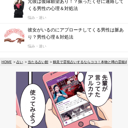
元彼は復縁願望あり！？振ったくせに連絡して
くる男性の心理＆対処法
悩み・迷い
彼女がいるのにアプローチしてくる男性は脈あ
り？男性心理＆対処法
悩み・迷い
HOME
占い
当たる占い館
鶴見で霊視占いするならココ！本物と噂の霊能