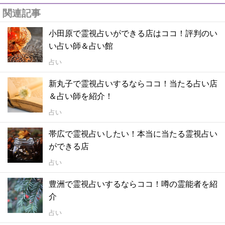
関連記事
小田原で霊視占いができる店はココ！評判のい
い占い師＆占い館
占い
新丸子で霊視占いするならココ！当たる占い店
＆占い師を紹介！
占い
帯広で霊視占いしたい！本当に当たる霊視占い
ができる店
占い
豊洲で霊視占いするならココ！噂の霊能者を紹
介
占い