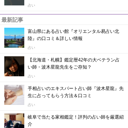
占い
最新記事
富山県にある占い館『オリエンタル易占い北
陸』の口コミ＆詳しい情報
占い
【北海道・札幌】鑑定暦42年の大ベテラン占
い師・波木星龍先生をご存知？
占い
手相占いのエキスパート占い師『波木星龍』先
生に占ってもらう方法＆口コミ
占い
岐阜で当たる家相鑑定！評判の占い師を厳選紹
介