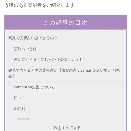
う噂のある霊能者をご紹介します。
この記事の目次
鶴見で霊視占いはできるの？
霊視占いとは
占いに行くまえにしっかり準備しよう！
鶴見で当たると噂の霊視占い【魔女の家：Samantha(サマンサ)先
生】
Samantha先生について
口コミ
鑑定料
店舗情報
目次をすべて見る
鶴見で当たると噂の霊視占い【Spirituals Counseling & Healing：櫻