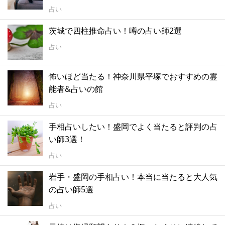
占い
茨城で四柱推命占い！噂の占い師2選
占い
怖いほど当たる！神奈川県平塚でおすすめの霊
能者&占いの館
占い
手相占いしたい！盛岡でよく当たると評判の占
い師3選！
占い
岩手・盛岡の手相占い！本当に当たると大人気
の占い師5選
占い