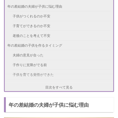
年の差結婚の夫婦が子供に悩む理由
子供がつくれるのか不安
子育てができるのか不安
老後のことを考えて不安
年の差結婚の子供を作るタイミング
夫婦の意見が合った
子作りに支障がでる前
子供を育てる覚悟ができた
年の差結婚で子供を作る注意点
目次をすべて見る
注意点① 子作りを無理に要求しない
年の差結婚の夫婦が子供に悩む理由
注意点② お互いの年齢を考える
注意点③ 将来のことを考える