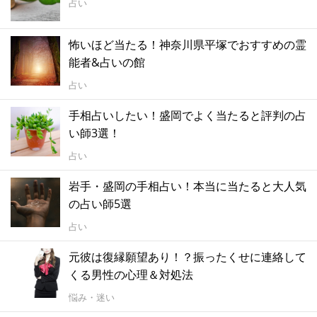
占い
怖いほど当たる！神奈川県平塚でおすすめの霊
能者&占いの館
占い
手相占いしたい！盛岡でよく当たると評判の占
い師3選！
占い
岩手・盛岡の手相占い！本当に当たると大人気
の占い師5選
占い
元彼は復縁願望あり！？振ったくせに連絡して
くる男性の心理＆対処法
悩み・迷い