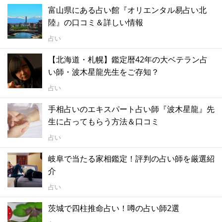
富山県にある占い館『オリエンタル易占い北
陸』の口コミ＆詳しい情報
占い
【北海道・札幌】鑑定暦42年の大ベテラン占
い師・波木星龍先生をご存知？
占い
手相占いのエキスパート占い師『波木星龍』先
生に占ってもらう方法＆口コミ
占い
岐阜で当たる家相鑑定！評判の占い師を厳選紹
介
占い
茨城で四柱推命占い！噂の占い師2選