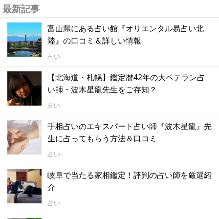
最新記事
富山県にある占い館『オリエンタル易占い北
陸』の口コミ＆詳しい情報
占い
【北海道・札幌】鑑定暦42年の大ベテラン占
い師・波木星龍先生をご存知？
占い
手相占いのエキスパート占い師『波木星龍』先
生に占ってもらう方法＆口コミ
占い
岐阜で当たる家相鑑定！評判の占い師を厳選紹
介
占い