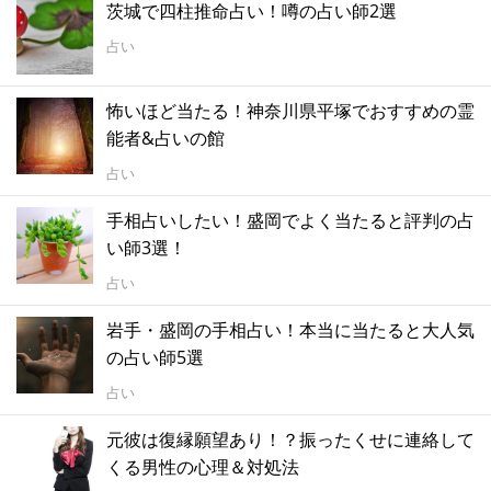
茨城で四柱推命占い！噂の占い師2選
占い
怖いほど当たる！神奈川県平塚でおすすめの霊
能者&占いの館
占い
手相占いしたい！盛岡でよく当たると評判の占
い師3選！
占い
岩手・盛岡の手相占い！本当に当たると大人気
の占い師5選
占い
元彼は復縁願望あり！？振ったくせに連絡して
くる男性の心理＆対処法