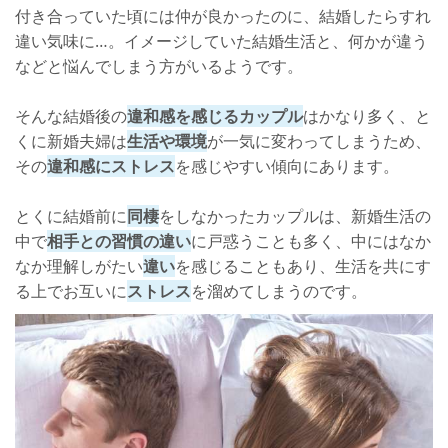
付き合っていた頃には仲が良かったのに、結婚したらすれ
違い気味に…。イメージしていた結婚生活と、何かが違う
などと悩んでしまう方がいるようです。
そんな結婚後の
違和感を感じるカップル
はかなり多く、と
くに新婚夫婦は
生活や環境
が一気に変わってしまうため、
その
違和感にストレス
を感じやすい傾向にあります。
とくに結婚前に
同棲
をしなかったカップルは、新婚生活の
中で
相手との習慣の違い
に戸惑うことも多く、中にはなか
なか理解しがたい
違い
を感じることもあり、生活を共にす
る上でお互いに
ストレス
を溜めてしまうのです。