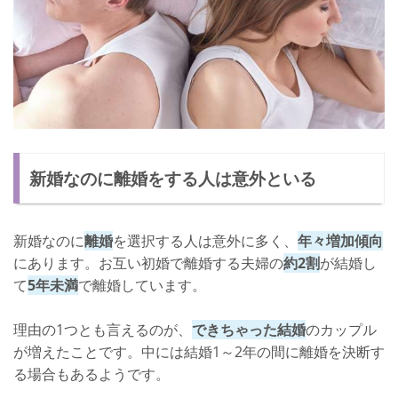
新婚なのに離婚をする人は意外といる
新婚なのに
離婚
を選択する人は意外に多く、
年々増加傾向
にあります。お互い初婚で離婚する夫婦の
約2割
が結婚し
て
5年未満
で離婚しています。
理由の1つとも言えるのが、
できちゃった結婚
のカップル
が増えたことです。中には結婚1～2年の間に離婚を決断す
る場合もあるようです。