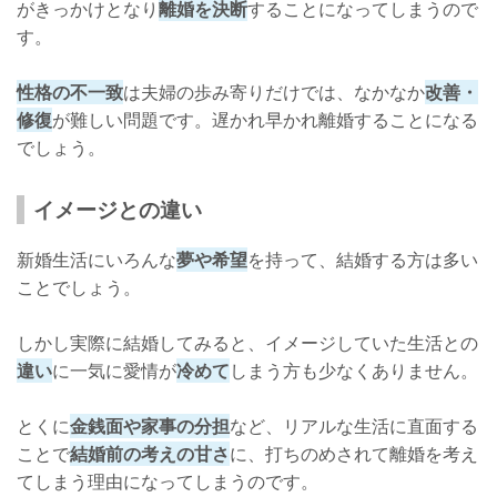
がきっかけとなり
離婚を決断
することになってしまうので
す。
性格の不一致
は夫婦の歩み寄りだけでは、なかなか
改善・
修復
が難しい問題です。遅かれ早かれ離婚することになる
でしょう。
イメージとの違い
新婚生活にいろんな
夢や希望
を持って、結婚する方は多い
ことでしょう。
しかし実際に結婚してみると、イメージしていた生活との
違い
に一気に愛情が
冷めて
しまう方も少なくありません。
とくに
金銭面や家事の分担
など、リアルな生活に直面する
ことで
結婚前の考えの甘さ
に、打ちのめされて離婚を考え
てしまう理由になってしまうのです。