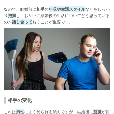
なので、結婚前に相手の
年収や生活スタイル
などをしっか
り
把握
し、お互いに結婚後の生活についてどう思っている
のか
話し合って
おくことが重要です。
相手の変化
これは
男性
によく見られる傾向ですが、結婚後に
態度
が変