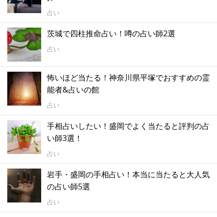
占い
茨城で四柱推命占い！噂の占い師2選
占い
怖いほど当たる！神奈川県平塚でおすすめの霊
能者&占いの館
占い
手相占いしたい！盛岡でよく当たると評判の占
い師3選！
占い
岩手・盛岡の手相占い！本当に当たると大人気
の占い師5選
占い