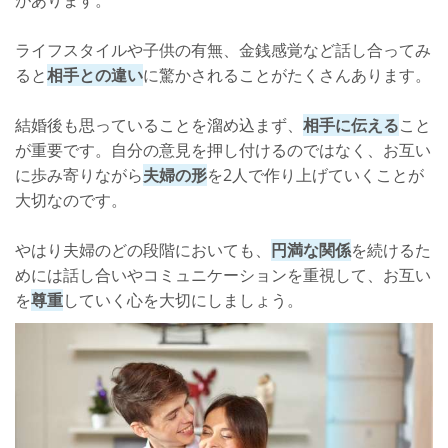
があります。
ライフスタイルや子供の有無、金銭感覚など話し合ってみ
ると
相手との違い
に驚かされることがたくさんあります。
結婚後も思っていることを溜め込まず、
相手に伝える
こと
が重要です。自分の意見を押し付けるのではなく、お互い
に歩み寄りながら
夫婦の形
を2人で作り上げていくことが
大切なのです。
やはり夫婦のどの段階においても、
円満な関係
を続けるた
めには話し合いやコミュニケーションを重視して、お互い
を
尊重
していく心を大切にしましょう。