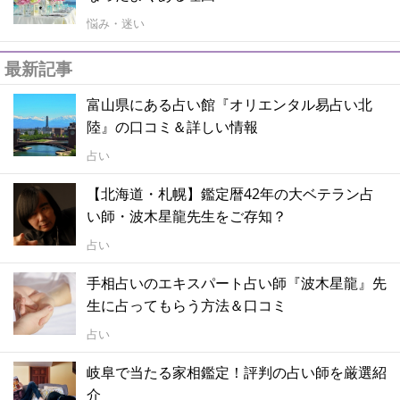
悩み・迷い
最新記事
富山県にある占い館『オリエンタル易占い北
陸』の口コミ＆詳しい情報
占い
【北海道・札幌】鑑定暦42年の大ベテラン占
い師・波木星龍先生をご存知？
占い
手相占いのエキスパート占い師『波木星龍』先
生に占ってもらう方法＆口コミ
占い
岐阜で当たる家相鑑定！評判の占い師を厳選紹
介