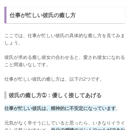
仕事が忙しい彼氏の癒し方
ここでは、仕事が忙しい彼氏の具体的な癒し方を見てみま
しょう。
彼氏が求める癒し彼女の合わせると、愛され彼女になれる
こと間違いなしです。
仕事が忙しい彼氏の癒し方は、以下の2つです。
彼氏の癒し方➀：優しく接してあげる
仕事が忙しい彼氏は、精神的に不安定になっています
。
元気がなく辛そうにしていると思ったら、いきなりイライ
ラして怒りだすなど、
自分で感情のコントロールができな