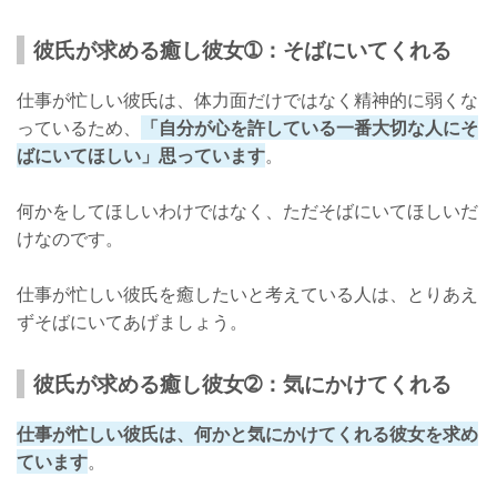
彼氏が求める癒し彼女➀：そばにいてくれる
仕事が忙しい彼氏は、体力面だけではなく精神的に弱くな
っているため、
「自分が心を許している一番大切な人にそ
ばにいてほしい」思っています
。
何かをしてほしいわけではなく、ただそばにいてほしいだ
けなのです。
仕事が忙しい彼氏を癒したいと考えている人は、とりあえ
ずそばにいてあげましょう。
彼氏が求める癒し彼女➁：気にかけてくれる
仕事が忙しい彼氏は、何かと気にかけてくれる彼女を求め
ています
。