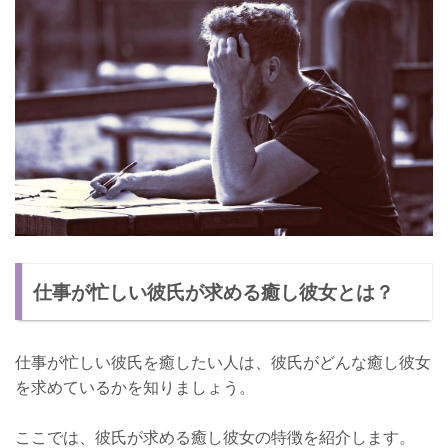
仕事が忙しい彼氏が求める癒し彼女とは？
仕事が忙しい彼氏を癒したい人は、彼氏がどんな癒し彼女
を求めているかを知りましょう。
ここでは、彼氏が求める癒し彼女の特徴を紹介します。