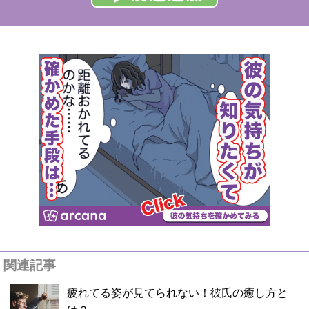
関連記事
疲れてる姿が見てられない！彼氏の癒し方と