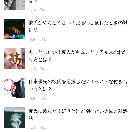
は？
悩み・迷い
彼氏がめんどくさい！だるいし疲れたときの対
処法
悩み・迷い
もっとしたい！彼氏がキュンとするキスのねだ
り方とは？
悩み・迷い
仕事優先の彼氏を応援したい！ベストな付き合
い方とは？
悩み・迷い
彼氏に疲れた！好きだけど別れたい原因と対処
法
悩み・迷い