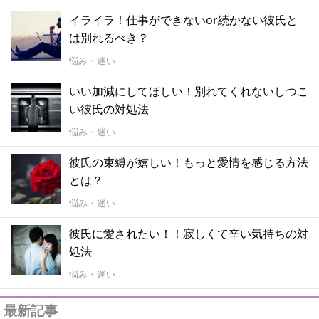
イライラ！仕事ができないor続かない彼氏と
は別れるべき？
悩み・迷い
いい加減にしてほしい！別れてくれないしつこ
い彼氏の対処法
悩み・迷い
彼氏の束縛が嬉しい！もっと愛情を感じる方法
とは？
悩み・迷い
彼氏に愛されたい！！寂しくて辛い気持ちの対
処法
悩み・迷い
最新記事