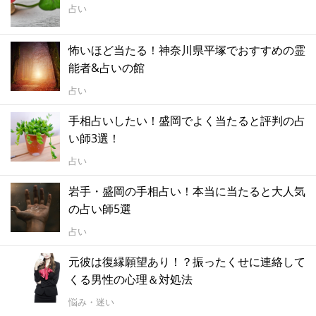
占い
怖いほど当たる！神奈川県平塚でおすすめの霊
能者&占いの館
占い
手相占いしたい！盛岡でよく当たると評判の占
い師3選！
占い
岩手・盛岡の手相占い！本当に当たると大人気
の占い師5選
占い
元彼は復縁願望あり！？振ったくせに連絡して
くる男性の心理＆対処法
悩み・迷い