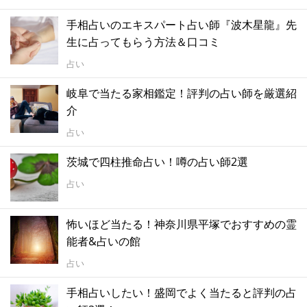
手相占いのエキスパート占い師『波木星龍』先
生に占ってもらう方法＆口コミ
占い
岐阜で当たる家相鑑定！評判の占い師を厳選紹
介
占い
茨城で四柱推命占い！噂の占い師2選
占い
怖いほど当たる！神奈川県平塚でおすすめの霊
能者&占いの館
占い
手相占いしたい！盛岡でよく当たると評判の占