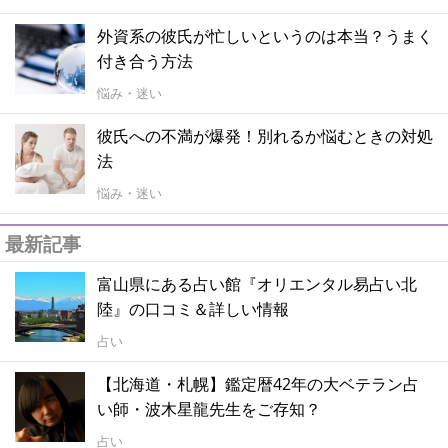
外資系の彼氏が忙しいというのは本当？うまく
付き合う方法
悩み・迷い
彼氏への不満が爆発！別れるか悩むときの対処
法
悩み・迷い
最新記事
富山県にある占い館『オリエンタル易占い北
陸』の口コミ＆詳しい情報
占い
【北海道・札幌】鑑定暦42年の大ベテラン占
い師・波木星龍先生をご存知？
占い