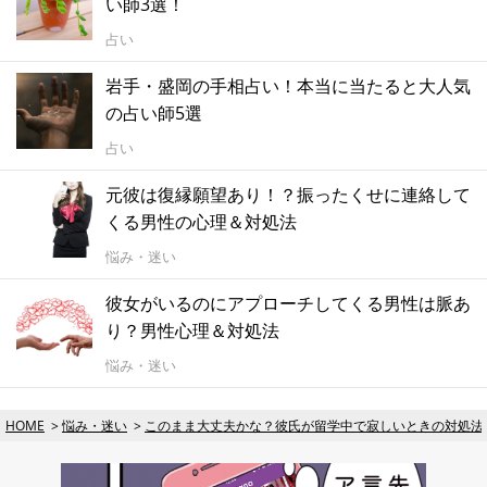
い師3選！
占い
岩手・盛岡の手相占い！本当に当たると大人気
の占い師5選
占い
元彼は復縁願望あり！？振ったくせに連絡して
くる男性の心理＆対処法
悩み・迷い
彼女がいるのにアプローチしてくる男性は脈あ
り？男性心理＆対処法
悩み・迷い
HOME
悩み・迷い
このまま大丈夫かな？彼氏が留学中で寂しいときの対処法