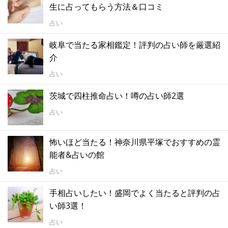
生に占ってもらう方法＆口コミ
占い
岐阜で当たる家相鑑定！評判の占い師を厳選紹
介
占い
茨城で四柱推命占い！噂の占い師2選
占い
怖いほど当たる！神奈川県平塚でおすすめの霊
能者&占いの館
占い
手相占いしたい！盛岡でよく当たると評判の占
い師3選！
占い