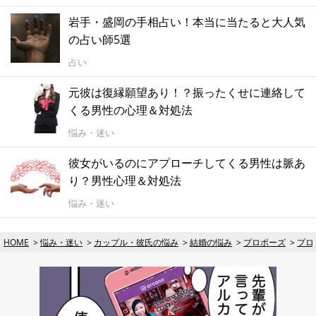
岩手・盛岡の手相占い！本当に当たると大人気
の占い師5選
占い
元彼は復縁願望あり！？振ったくせに連絡して
くる男性の心理＆対処法
悩み・迷い
彼女がいるのにアプローチしてくる男性は脈あ
り？男性心理＆対処法
悩み・迷い
HOME
悩み・迷い
カップル・彼氏の悩み
結婚の悩み
プロポーズ
プロ