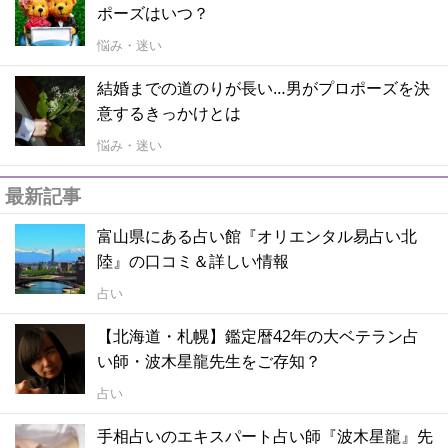
ポーズはいつ？
悩み・迷い
結婚までの道のりが長い…男がプロポーズを決
意するきっかけとは
悩み・迷い
最新記事
富山県にある占い館『オリエンタル易占い北
陸』の口コミ＆詳しい情報
占い
【北海道・札幌】鑑定暦42年の大ベテラン占
い師・波木星龍先生をご存知？
占い
手相占いのエキスパート占い師『波木星龍』先