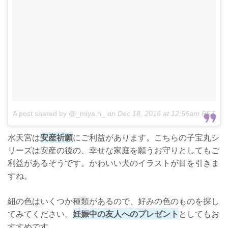
A post shared by @_miya.h_
on
Dec 18, 2016 at 12:56am PST
水天宮は
安産祈願
にご利益があります。こちらの子宝丸シ
リーズは安産の後の、幸せな家庭を願うお守りとしてもご
利益があるそうです。かわいい犬のイラストが目を引きま
すね。
紐の色はいくつか種類があるので、好みの色のものを探し
てみてください。
妊娠中の友人へのプレゼント
としてもお
すすめです。