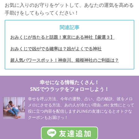
お気に入りのお守りをゲットして、あなたの運気を高める
手助けをしてもらってください！
関連記事
おみくじが当たると話題！東京にある神社【厳選３】
おみくじで凶がでる確率は？凶がよくでる神社
超人気パワースポット！神奈川、箱根神社のご利益は？
幸せになる情報たくさん！
SNSでウラッテをフォローしよう！
幸せを呼ぶ方法、今年の運勢、占い、恋の秘訣、彼をメロ
メロにさせる方法、あの人が冷たい理由…etc 女性にとって
役に立つ内容を配信します♪LINEの友達になるとオトクな
クーポンもお届けっ！