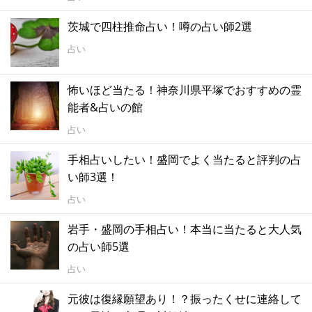
茨城で四柱推命占い！噂の占い師2選
占い
怖いほど当たる！神奈川県平塚でおすすめの霊
能者&占いの館
占い
手相占いしたい！盛岡でよく当たると評判の占
い師3選！
占い
岩手・盛岡の手相占い！本当に当たると大人気
の占い師5選
占い
元彼は復縁願望あり！？振ったくせに連絡して