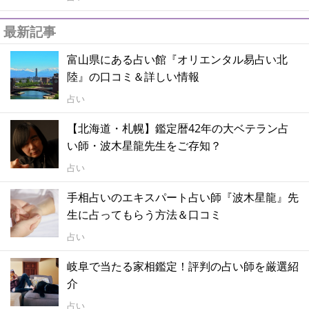
最新記事
富山県にある占い館『オリエンタル易占い北
陸』の口コミ＆詳しい情報
占い
【北海道・札幌】鑑定暦42年の大ベテラン占
い師・波木星龍先生をご存知？
占い
手相占いのエキスパート占い師『波木星龍』先
生に占ってもらう方法＆口コミ
占い
岐阜で当たる家相鑑定！評判の占い師を厳選紹
介
占い