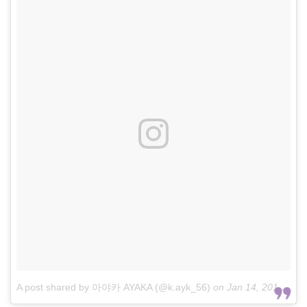
A post shared by 아야카 AYAKA (@k.ayk_56)
on
Jan 14, 2017 at 8:02am PST