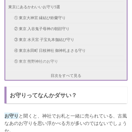
東京にあるかわいいお守り5選
① 東京大神宮 縁結び鈴蘭守り
② 東京 入谷鬼子母神の朝顔守り
③ 東京 水天宮 子宝丸本舗結び守り
④ 東京永田町 日枝神社 御神札まさる守り
⑤ 東京 熊野神社のお守り
お守りの効果を上げる方法
目次をすべて見る
恋愛に関するお守り
お守りってなんかダサい？
学業に関するお守り
健康・安産に関するお守り
お守り
と聞くと、神社でお札と一緒に売られている、古風
厄除に関するお守り
なあのお守りを思い浮かべる方が多いのではないでしょう
さいごに
か。