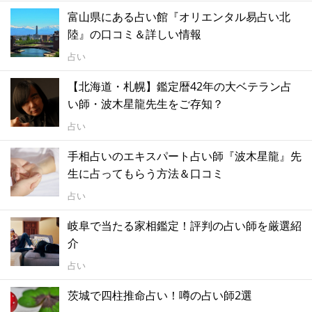
富山県にある占い館『オリエンタル易占い北
陸』の口コミ＆詳しい情報
占い
【北海道・札幌】鑑定暦42年の大ベテラン占
い師・波木星龍先生をご存知？
占い
手相占いのエキスパート占い師『波木星龍』先
生に占ってもらう方法＆口コミ
占い
岐阜で当たる家相鑑定！評判の占い師を厳選紹
介
占い
茨城で四柱推命占い！噂の占い師2選