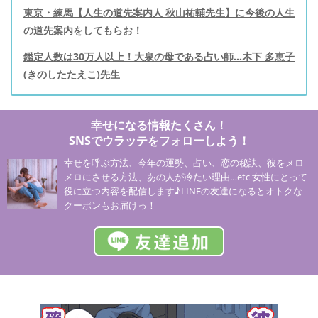
東京・練馬【人生の道先案内人 秋山祐輔先生】に今後の人生
の道先案内をしてもらお！
鑑定人数は30万人以上！大泉の母である占い師…木下 多恵子
(きのしたたえこ)先生
幸せになる情報たくさん！
SNSでウラッテをフォローしよう！
幸せを呼ぶ方法、今年の運勢、占い、恋の秘訣、彼をメロ
メロにさせる方法、あの人が冷たい理由…etc 女性にとって
役に立つ内容を配信します♪LINEの友達になるとオトクな
クーポンもお届けっ！