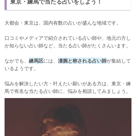
東京・練馬で当たる占いをしよう！
中里有希先生について
口コミ
大都会・東京は、国内有数の占いが盛んな地域です。
店舗詳細
口コミやメディアで紹介されている占い師や、地元の方し
東京・練馬で人気の占い師・占い館【木下多恵子(大泉の母)先生】
か知らない占い師など、当たる占い師がたくさんいます。
木下多恵子先生について
なかでも、
練馬区
には、
凄腕と称される占い師
が集結して
口コミ
いるようです。
店舗詳細
悩みを解決したい方・叶えたい願いがある方は、東京・練
東京・練馬で人気の占い師・占い館【魔女☆Maison LIVIN光が丘
馬で有名な当たる占い師に、悩みを相談してみましょう。
店】
魔女☆Maison LIVIN光が丘店について
口コミ
店舗詳細