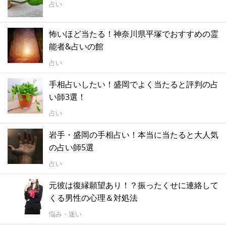
占い
怖いほど当たる！神奈川県平塚でおすすめの霊
能者&占いの館
占い
手相占いしたい！盛岡でよく当たると評判の占
い師3選！
占い
岩手・盛岡の手相占い！本当に当たると大人気
の占い師5選
占い
元彼は復縁願望あり！？振ったくせに連絡して
くる男性の心理＆対処法
悩み・迷い