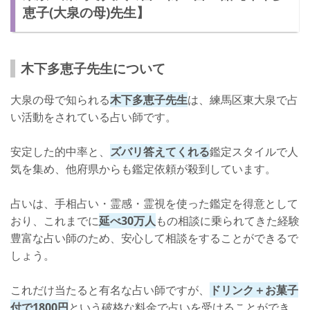
恵子(大泉の母)先生】
木下多恵子先生について
大泉の母で知られる
木下多恵子先生
は、練馬区東大泉で占
い活動をされている占い師です。
安定した的中率と、
ズバリ答えてくれる
鑑定スタイルで人
気を集め、他府県からも鑑定依頼が殺到しています。
占いは、手相占い・霊感・霊視を使った鑑定を得意として
おり、これまでに
延べ30万人
もの相談に乗られてきた経験
豊富な占い師のため、安心して相談をすることができるで
しょう。
これだけ当たると有名な占い師ですが、
ドリンク＋お菓子
付で1800円
という破格な料金で占いを受けることができ