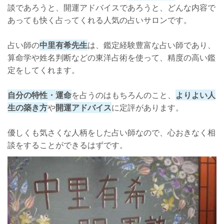
談であろうと、開運アドバイスであろうと、どんな内容で
あっても快く占ってくれる人気の占いサロンです。
占い師の
中里有希先生
は、鑑定経験豊富な占い師であり、
算命学や姓名判断などの東洋占術を使って、精度の高い鑑
定をしてくれます。
自分の特性・運命
を占うのはもちろんのこと、
よりよい人
生の築き方
や
開運アドバイス
に定評があります。
優しくも気さくな人柄をした占い師なので、心おきなく相
談をすることができるはずです。