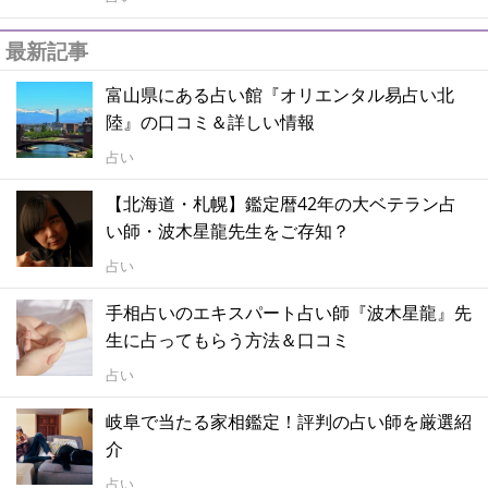
最新記事
富山県にある占い館『オリエンタル易占い北
陸』の口コミ＆詳しい情報
占い
【北海道・札幌】鑑定暦42年の大ベテラン占
い師・波木星龍先生をご存知？
占い
手相占いのエキスパート占い師『波木星龍』先
生に占ってもらう方法＆口コミ
占い
岐阜で当たる家相鑑定！評判の占い師を厳選紹
介
占い