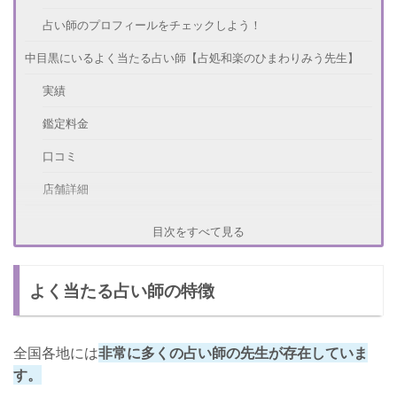
占い師のプロフィールをチェックしよう！
中目黒にいるよく当たる占い師【占処和楽のひまわりみう先生】
実績
鑑定料金
口コミ
店舗詳細
中目黒にいるよく当たる占い師【 パントマイム】
目次をすべて見る
実績
よく当たる占い師の特徴
鑑定料金
口コミ
全国各地には
非常に多くの占い師の先生が存在していま
店舗詳細
す。
中目黒にいるよく当たる占い師【ワンズスピリットの光来早苗先