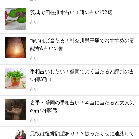
茨城で四柱推命占い！噂の占い師2選
占い
怖いほど当たる！神奈川県平塚でおすすめの霊
能者&占いの館
占い
手相占いしたい！盛岡でよく当たると評判の占
い師3選！
占い
岩手・盛岡の手相占い！本当に当たると大人気
の占い師5選
占い
元彼は復縁願望あり！？振ったくせに連絡して