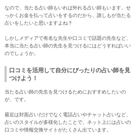
生】
なので、当たる占い師もいれば外れる占い師もいます。せ
実績
っかくお金を払って占いをするのだから、誰しもが当たる
占いをしたいと思いますよね？
鑑定料金
口コミ
しかしメディアで有名な先生や口コミで話題の先生など、
本当に当たる占い師の先生を見つけるにはどうすればいい
店舗詳細
のでしょうか。
占いの前後におすすめ！中目黒エリアのパワースポット
口コミを活用して自分にぴったりの占い師を見
中目黒八幡神社
つけよう！
さいごに
当たる占い師の先生を見つけるためにおすすめしたいの
が、
です。
最近は対面占いだけでなく電話占いやチャット占いなど、
占いのスタイルが多様化したことで、ネット上には占いの
口コミや情報交換サイトがたくさん出ています。