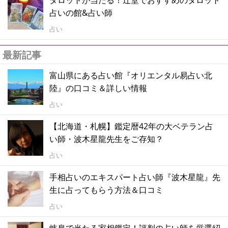
タロットが当たる！辻堂でおすすめのタロット
占いの館&占い師
占い
最新記事
富山県にある占い館『オリエンタル易占い北
陸』の口コミ＆詳しい情報
占い
【北海道・札幌】鑑定暦42年の大ベテラン占
い師・波木星龍先生をご存知？
占い
手相占いのエキスパート占い師『波木星龍』先
生に占ってもらう方法＆口コミ
占い