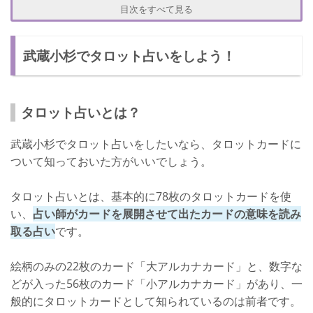
目次をすべて見る
武蔵小杉で評判のタロット占い【アストロマイスター楓：楓先生】
楓先生について
武蔵小杉でタロット占いをしよう！
口コミ
鑑定料
タロット占いとは？
店舗情報
武蔵小杉でタロット占いをしたいなら、タロットカードに
武蔵小杉で評判のタロット占い【ケンフォーチュン：ケン先生】
ついて知っておいた方がいいでしょう。
ケン先生について
タロット占いとは、基本的に78枚のタロットカードを使
口コミ
い、
占い師がカードを展開させて出たカードの意味を読み
鑑定料
取る占い
です。
店舗情報
絵柄のみの22枚のカード「大アルカナカード」と、数字な
武蔵小杉で当たるタロット占いの見極め方
どが入った56枚のカード「小アルカナカード」があり、一
般的にタロットカードとして知られているのは前者です。
相性がいい占い師を探そう