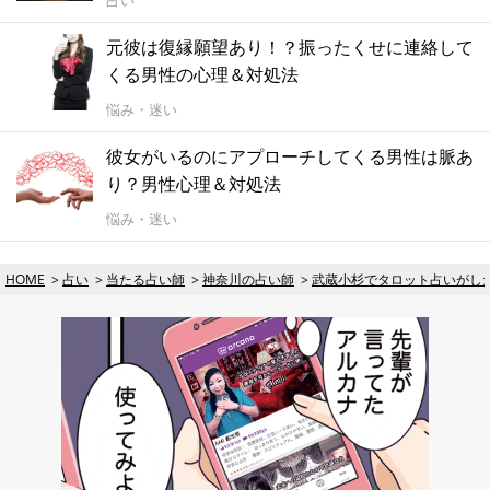
占い
元彼は復縁願望あり！？振ったくせに連絡して
くる男性の心理＆対処法
悩み・迷い
彼女がいるのにアプローチしてくる男性は脈あ
り？男性心理＆対処法
悩み・迷い
HOME
占い
当たる占い師
神奈川の占い師
武蔵小杉でタロット占いがし