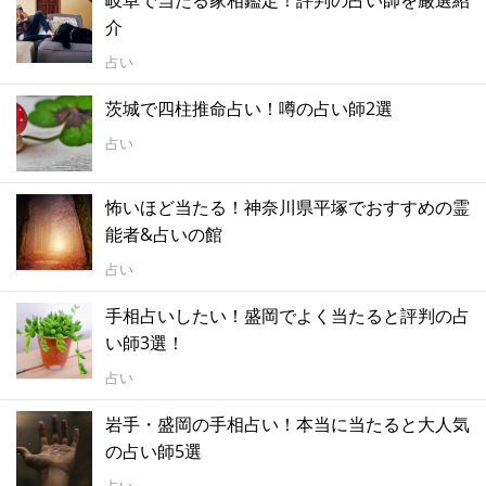
岐阜で当たる家相鑑定！評判の占い師を厳選紹
介
占い
茨城で四柱推命占い！噂の占い師2選
占い
怖いほど当たる！神奈川県平塚でおすすめの霊
能者&占いの館
占い
手相占いしたい！盛岡でよく当たると評判の占
い師3選！
占い
岩手・盛岡の手相占い！本当に当たると大人気
の占い師5選