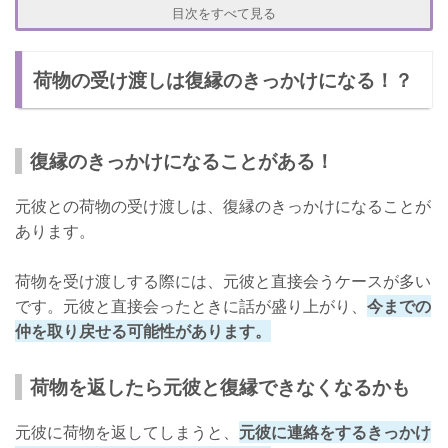
元彼が不快な思いをしないように連絡をする
目次をすべて見る
復縁を迫らないようにする
荷物の受け渡しは復縁のきっかけになる！？
荷物を受け取る・渡すときのポイント
ポイント① まずはお礼を言う
ポイント② 自然に接する
復縁のきっかけになることがある！
ポイント③ 荷物を受け渡すだけで終わらせない
元彼との荷物の受け渡しは、復縁のきっかけになることが
復縁に関わることなので慎重に！
あります。
荷物を受け渡しする際には、元彼と直接会うケースが多い
です。元彼と直接会ったときに話が盛り上がり、
今までの
仲を取り戻せる可能性があります。
荷物を返したら元彼と復縁できなくなるかも
元彼に荷物を返してしまうと、
元彼に連絡をするきっかけ