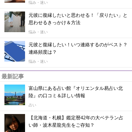
悩み・迷い
元彼に復縁したいと思わせる！「戻りたい」と
思わせるきっかけ＆方法
悩み・迷い
元彼と復縁したい！いつ連絡するのがベスト？
連絡頻度は？
悩み・迷い
最新記事
富山県にある占い館『オリエンタル易占い北
陸』の口コミ＆詳しい情報
占い
【北海道・札幌】鑑定暦42年の大ベテラン占
い師・波木星龍先生をご存知？