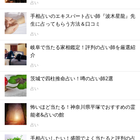
占い
手相占いのエキスパート占い師『波木星龍』先
生に占ってもらう方法＆口コミ
占い
岐阜で当たる家相鑑定！評判の占い師を厳選紹
介
占い
茨城で四柱推命占い！噂の占い師2選
占い
怖いほど当たる！神奈川県平塚でおすすめの霊
能者&占いの館
占い
手相占いしたい！盛岡でよく当たると評判の占