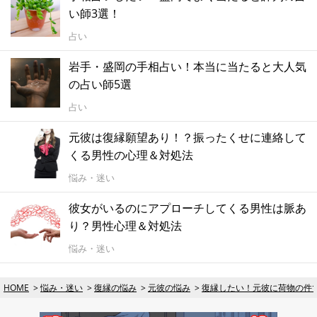
い師3選！
占い
岩手・盛岡の手相占い！本当に当たると大人気
の占い師5選
占い
元彼は復縁願望あり！？振ったくせに連絡して
くる男性の心理＆対処法
悩み・迷い
彼女がいるのにアプローチしてくる男性は脈あ
り？男性心理＆対処法
悩み・迷い
HOME
悩み・迷い
復縁の悩み
元彼の悩み
復縁したい！元彼に荷物の件