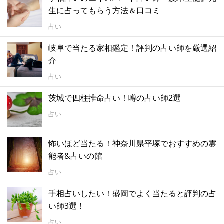
生に占ってもらう方法＆口コミ
占い
岐阜で当たる家相鑑定！評判の占い師を厳選紹
介
占い
茨城で四柱推命占い！噂の占い師2選
占い
怖いほど当たる！神奈川県平塚でおすすめの霊
能者&占いの館
占い
手相占いしたい！盛岡でよく当たると評判の占
い師3選！
占い