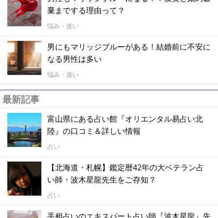
棄までする理由って？
悩み・迷い
男にもマリッジブルーがある！結婚前に不安に
なる男性は多い
悩み・迷い
最新記事
富山県にある占い館『オリエンタル易占い北
陸』の口コミ＆詳しい情報
占い
【北海道・札幌】鑑定暦42年の大ベテラン占
い師・波木星龍先生をご存知？
占い
手相占いのエキスパート占い師『波木星龍』先