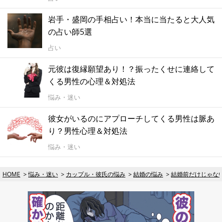
岩手・盛岡の手相占い！本当に当たると大人気
の占い師5選
占い
元彼は復縁願望あり！？振ったくせに連絡して
くる男性の心理＆対処法
悩み・迷い
彼女がいるのにアプローチしてくる男性は脈あ
り？男性心理＆対処法
悩み・迷い
HOME
悩み・迷い
カップル・彼氏の悩み
結婚の悩み
結婚前だけじゃな