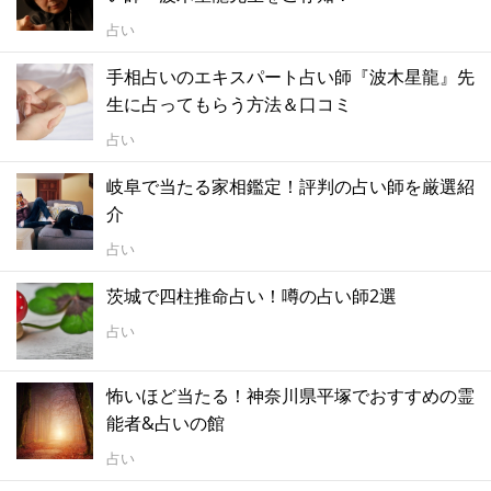
占い
手相占いのエキスパート占い師『波木星龍』先
生に占ってもらう方法＆口コミ
占い
岐阜で当たる家相鑑定！評判の占い師を厳選紹
介
占い
茨城で四柱推命占い！噂の占い師2選
占い
怖いほど当たる！神奈川県平塚でおすすめの霊
能者&占いの館
占い