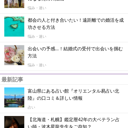
悩み・迷い
都会の人と付き合いたい！遠距離での婚活を成
功させる方法
悩み・迷い
出会いの予感…！結婚式の受付で出会いを掴む
方法
悩み・迷い
最新記事
富山県にある占い館『オリエンタル易占い北
陸』の口コミ＆詳しい情報
占い
【北海道・札幌】鑑定暦42年の大ベテラン占
い師・波木星龍先生をご存知？