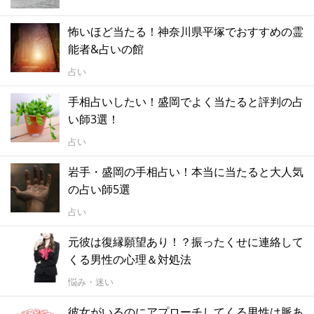
怖いほど当たる！神奈川県平塚でおすすめの霊
能者&占いの館
占い
手相占いしたい！盛岡でよく当たると評判の占
い師3選！
占い
岩手・盛岡の手相占い！本当に当たると大人気
の占い師5選
占い
元彼は復縁願望あり！？振ったくせに連絡して
くる男性の心理＆対処法
悩み・迷い
彼女がいるのにアプローチしてくる男性は脈あ