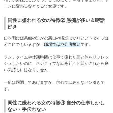
ーンに変わるなどまるで女優です。
同性に嫌われる女の特徴② 愚痴が多い＆噂話
好き
口を開けば愚痴や誰かの悪口や噂話ばかりというタイプは
どこにでもいますが、
職場では厄介者扱い
です。
ランチタイムや休憩時間は仕事で疲れた頭と体をリフレッ
シュしたいのに、ネガティブな話を延々と聞かされたら良
い気持ちにはなりません。
一応は同調してあげますが、内心ではみんなドン引きで
す。
同性に嫌われる女の特徴③ 自分の仕事しかし
ない・手伝わない