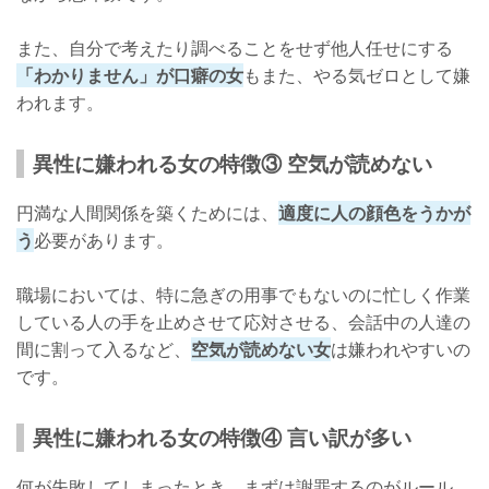
また、自分で考えたり調べることをせず他人任せにする
「わかりません」が口癖の女
もまた、やる気ゼロとして嫌
われます。
異性に嫌われる女の特徴③ 空気が読めない
円満な人間関係を築くためには、
適度に人の顔色をうかが
う
必要があります。
職場においては、特に急ぎの用事でもないのに忙しく作業
している人の手を止めさせて応対させる、会話中の人達の
間に割って入るなど、
空気が読めない女
は嫌われやすいの
です。
異性に嫌われる女の特徴④ 言い訳が多い
何が失敗してしまったとき、まずは謝罪するのがルール。