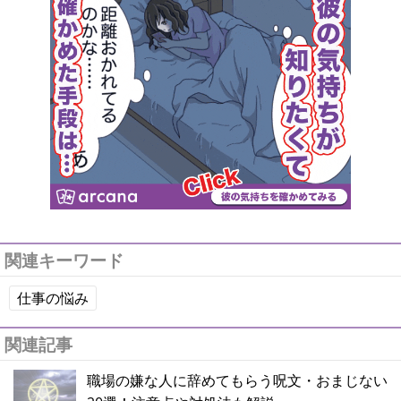
関連キーワード
仕事の悩み
関連記事
職場の嫌な人に辞めてもらう呪文・おまじない