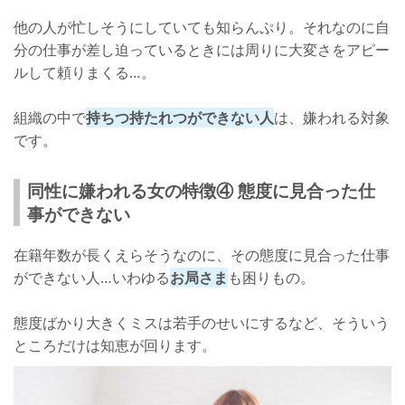
他の人が忙しそうにしていても知らんぷり。それなのに自
分の仕事が差し迫っているときには周りに大変さをアピー
ルして頼りまくる…。
組織の中で
持ちつ持たれつができない人
は、嫌われる対象
です。
同性に嫌われる女の特徴④ 態度に見合った仕
事ができない
在籍年数が長くえらそうなのに、その態度に見合った仕事
ができない人…いわゆる
お局さま
も困りもの。
態度ばかり大きくミスは若手のせいにするなど、そういう
ところだけは知恵が回ります。