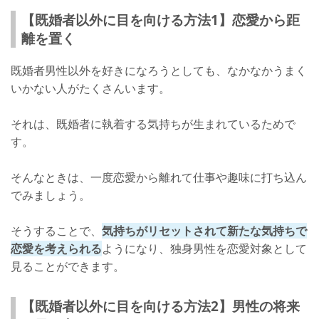
【既婚者以外に目を向ける方法1】恋愛から距
離を置く
既婚者男性以外を好きになろうとしても、なかなかうまく
いかない人がたくさんいます。
それは、既婚者に執着する気持ちが生まれているためで
す。
そんなときは、一度恋愛から離れて仕事や趣味に打ち込ん
でみましょう。
そうすることで、
気持ちがリセットされて新たな気持ちで
恋愛を考えられる
ようになり、独身男性を恋愛対象として
見ることができます。
【既婚者以外に目を向ける方法2】男性の将来