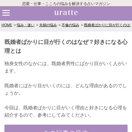
恋愛・仕事・こころの悩みを解決する占いマガジン
HOME
悩み・迷い
夫婦の悩み
不倫の悩み
既婚者ばかりに目が行くのは
既婚者ばかりに目が行くのはなぜ？好きになる心
理とは
独身女性のなかには、既婚者男性にばかり目がいく人がい
ます。
既婚者にばかり目がいくのには、どんな理由があるのでし
ょうか。
今回は、既婚者ばかりに目がいく理由と好きになる心理を
紹介するので、参考にしてみてください。