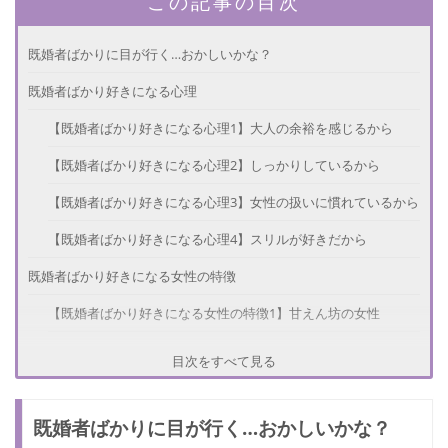
この記事の目次
既婚者ばかりに目が行く…おかしいかな？
既婚者ばかり好きになる心理
【既婚者ばかり好きになる心理1】大人の余裕を感じるから
【既婚者ばかり好きになる心理2】しっかりしているから
【既婚者ばかり好きになる心理3】女性の扱いに慣れているから
【既婚者ばかり好きになる心理4】スリルが好きだから
既婚者ばかり好きになる女性の特徴
【既婚者ばかり好きになる女性の特徴1】甘えん坊の女性
【既婚者ばかり好きになる女性の特徴2】プライドが高い女性
目次をすべて見る
【既婚者ばかり好きになる女性の特徴3】年上好きの女性
既婚者ばかりに目が行く…おかしいかな？
【既婚者ばかり好きになる女性の特徴4】浮気性の女性