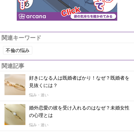
関連キーワード
不倫の悩み
関連記事
好きになる人は既婚者ばかり！なぜ？既婚者を
見抜くには？
悩み・迷い
婚外恋愛の彼を受け入れるのはなぜ？未婚女性
の心理とは
悩み・迷い