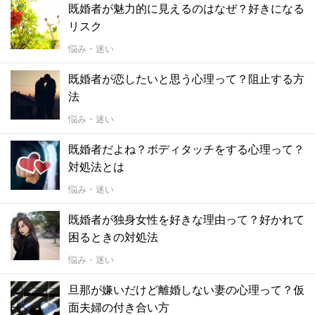
既婚者が魅力的に見えるのはなぜ？好きになる
リスク
悩み・迷い
既婚者が恋したいと思う心理って？阻止する方
法
悩み・迷い
既婚者だよね？ボディタッチをする心理って？
対処法とは
悩み・迷い
既婚者が独身女性を好きな理由って？好かれて
困るときの対処法
悩み・迷い
旦那が嫌いだけど離婚しない妻の心理って？仮
面夫婦の付き合い方