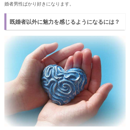
婚者男性ばかり好きになります。
既婚者以外に魅力を感じるようになるには？