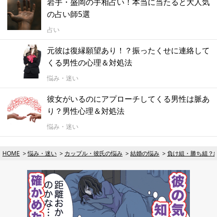
岩手・盛岡の手相占い！本当に当たると大人気
の占い師5選
占い
元彼は復縁願望あり！？振ったくせに連絡して
くる男性の心理＆対処法
悩み・迷い
彼女がいるのにアプローチしてくる男性は脈あ
り？男性心理＆対処法
悩み・迷い
HOME
悩み・迷い
カップル・彼氏の悩み
結婚の悩み
負け組・勝ち組？