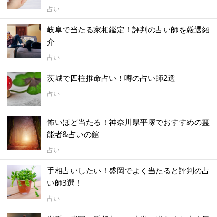
占い
岐阜で当たる家相鑑定！評判の占い師を厳選紹
介
占い
茨城で四柱推命占い！噂の占い師2選
占い
怖いほど当たる！神奈川県平塚でおすすめの霊
能者&占いの館
占い
手相占いしたい！盛岡でよく当たると評判の占
い師3選！
占い