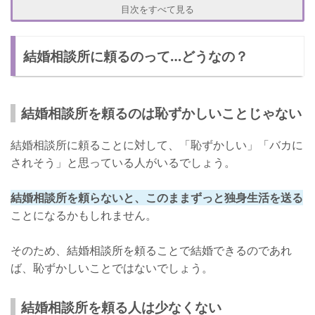
【メリット①】出会いがある
目次をすべて見る
【メリット②】条件が合う人と結婚できる
結婚相談所に頼るのって…どうなの？
【デメリット①】周りの人にバレる
【デメリット②】お金がかかる
結婚相談所の恥ずかしい気持ちをなくす方法
結婚相談所を頼るのは恥ずかしいことじゃない
友達と一緒に参加をする
結婚相談所に頼ることに対して、「恥ずかしい」「バカに
条件に合った人を見つける
されそう」と思っている人がいるでしょう。
結婚したい人は頼るべき！
結婚相談所を頼らないと、このままずっと独身生活を送る
ことになるかもしれません。
そのため、結婚相談所を頼ることで結婚できるのであれ
ば、恥ずかしいことではないでしょう。
結婚相談所を頼る人は少なくない