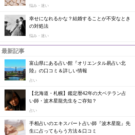
悩み・迷い
幸せになれるかな？結婚することが不安なとき
の対処法
悩み・迷い
最新記事
富山県にある占い館『オリエンタル易占い北
陸』の口コミ＆詳しい情報
占い
【北海道・札幌】鑑定暦42年の大ベテラン占
い師・波木星龍先生をご存知？
占い
手相占いのエキスパート占い師『波木星龍』先
生に占ってもらう方法＆口コミ