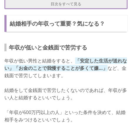
20代だと年収500万円以下が現実
目次をすべて見る
30代だと年収600万円ある人がいる
結婚相手の年収って重要？気になる？
年収1000万円以上の人は限られる
結婚相手の年収が低かった！どうする？
あなたも働く
年収が低いと金銭面で苦労する
転職してもらう
年収が低い男性と結婚をすると、
「安定した生活が送れな
憧れるのもいいけど現実も知っておこう！
い」「お金のことで我慢することが多くて嫌…」
など、金
銭面で苦労してしまいます。
結婚をして金銭面で苦労したくないのであれば、年収が多
い人と結婚するといいでしょう。
「年収が600万円以上の人」といった条件を決めて、結婚
相手をみつけるといいでしょう。