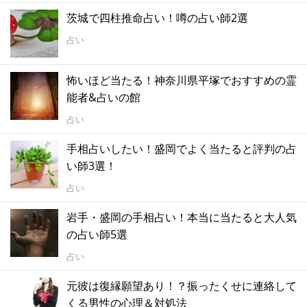
茨城で四柱推命占い！噂の占い師2選
占い
怖いほど当たる！神奈川県平塚でおすすめの霊
能者&占いの館
占い
手相占いしたい！盛岡でよく当たると評判の占
い師3選！
占い
岩手・盛岡の手相占い！本当に当たると大人気
の占い師5選
占い
元彼は復縁願望あり！？振ったくせに連絡して
くる男性の心理＆対処法