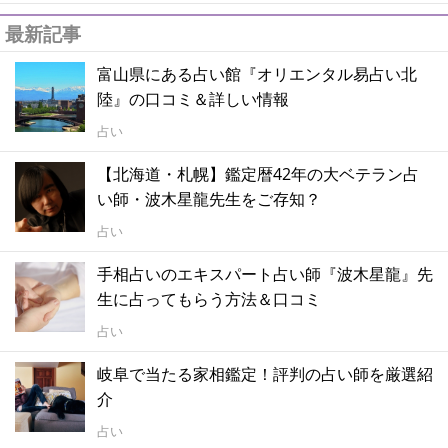
最新記事
富山県にある占い館『オリエンタル易占い北
陸』の口コミ＆詳しい情報
占い
【北海道・札幌】鑑定暦42年の大ベテラン占
い師・波木星龍先生をご存知？
占い
手相占いのエキスパート占い師『波木星龍』先
生に占ってもらう方法＆口コミ
占い
岐阜で当たる家相鑑定！評判の占い師を厳選紹
介
占い