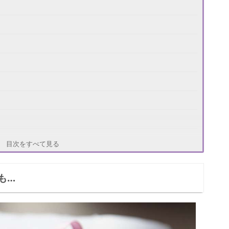
目次をすべて見る
も…
い？