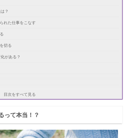
法は？
えられた仕事をこなす
る
縁を切る
変化がある？
方法
目次をすべて見る
る
るって本当！？