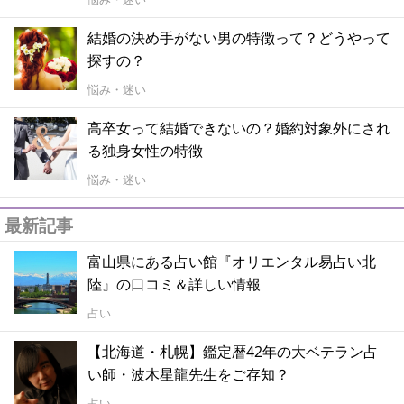
結婚の決め手がない男の特徴って？どうやって
探すの？
悩み・迷い
高卒女って結婚できないの？婚約対象外にされ
る独身女性の特徴
悩み・迷い
最新記事
富山県にある占い館『オリエンタル易占い北
陸』の口コミ＆詳しい情報
占い
【北海道・札幌】鑑定暦42年の大ベテラン占
い師・波木星龍先生をご存知？
占い