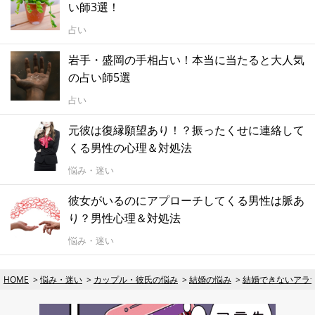
い師3選！
占い
岩手・盛岡の手相占い！本当に当たると大人気
の占い師5選
占い
元彼は復縁願望あり！？振ったくせに連絡して
くる男性の心理＆対処法
悩み・迷い
彼女がいるのにアプローチしてくる男性は脈あ
り？男性心理＆対処法
悩み・迷い
HOME
悩み・迷い
カップル・彼氏の悩み
結婚の悩み
結婚できないアラ