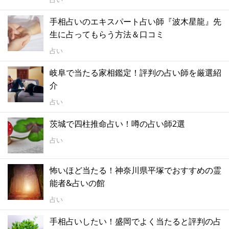
手相占いのエキスパート占い師『波木星龍』先
生に占ってもらう方法＆口コミ
占い
岐阜で当たる家相鑑定！評判の占い師を厳選紹
介
占い
茨城で四柱推命占い！噂の占い師2選
占い
怖いほど当たる！神奈川県平塚でおすすめの霊
能者&占いの館
占い
手相占いしたい！盛岡でよく当たると評判の占