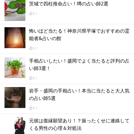
茨城で四柱推命占い！噂の占い師2選
占い
怖いほど当たる！神奈川県平塚でおすすめの霊
能者&占いの館
占い
手相占いしたい！盛岡でよく当たると評判の占
い師3選！
占い
岩手・盛岡の手相占い！本当に当たると大人気
の占い師5選
占い
元彼は復縁願望あり！？振ったくせに連絡して
くる男性の心理＆対処法