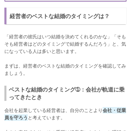
経営者の男性が求める結婚相手➁：自分の考えをはっきりと言
える女性
経営者のベストな結婚のタイミングは？
経営者の彼氏と結婚するメリット・デメリット
経営者の彼氏と結婚するメリット：自分自身を高められる
「経営者の彼氏はいつ結婚を決めてくれるのかな」「そも
そも経営者はどのタイミングで結婚するんだろう」と、気
経営者の彼氏と結婚するデメリット：貧しい生活になる可能性
がある
になっている人は多いと思います。
結婚のタイミングは重要！
まずは、経営者のベストな結婚のタイミングを確認してみ
ましょう。
ベストな結婚のタイミング➀：会社が軌道に乗
ってきたとき
会社を起業している経営者は、自分のことより
会社・従業
員を守ろう
と考えています。