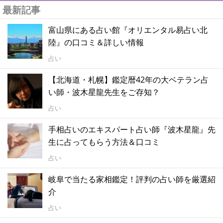
最新記事
富山県にある占い館『オリエンタル易占い北
陸』の口コミ＆詳しい情報
占い
【北海道・札幌】鑑定暦42年の大ベテラン占
い師・波木星龍先生をご存知？
占い
手相占いのエキスパート占い師『波木星龍』先
生に占ってもらう方法＆口コミ
占い
岐阜で当たる家相鑑定！評判の占い師を厳選紹
介
占い