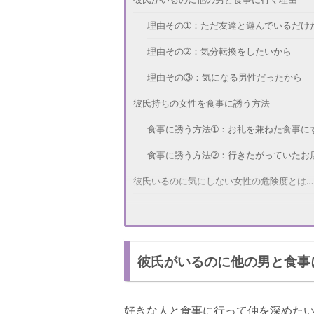
理由その➀：ただ友達と遊んでいるだけ
理由その➁：気分転換をしたいから
理由その③：気になる男性だったから
彼氏持ちの女性を食事に誘う方法
食事に誘う方法➀：お礼を兼ねた食事に
食事に誘う方法➁：行きたがっていたお
彼氏いるのに気にしない女性の危険度とは…
危険度➀：都合よく利用されてしまう
危険度➁：彼氏とトラブルになってしま
彼氏がいるのに他の男と食事
本気にならないほうがいい女性の特徴
特徴その➀：たくさんの男性と遊んでい
好きな人と食事に行って仲を深めた
特徴その➁：彼氏のことが大好き