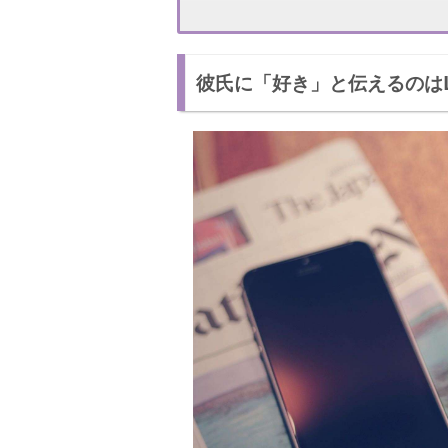
LINEで「好き」と伝えるときの注意点
いきなり「好き」のみを送る
彼氏に「好き」と伝えるのはL
長文で「好き」を伝える
嬉しい？LINEで「好き」と言われた体験談
体験談① すぐに「俺も」と返信した
体験談② 嬉しいけど、少し不安になる
彼氏にしっかりと伝えよう！