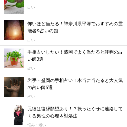
占い
怖いほど当たる！神奈川県平塚でおすすめの霊
能者&占いの館
占い
手相占いしたい！盛岡でよく当たると評判の占
い師3選！
占い
岩手・盛岡の手相占い！本当に当たると大人気
の占い師5選
占い
元彼は復縁願望あり！？振ったくせに連絡して
くる男性の心理＆対処法
悩み・迷い