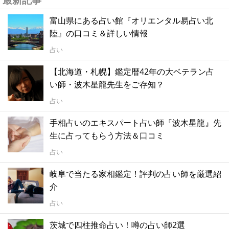
富山県にある占い館『オリエンタル易占い北
陸』の口コミ＆詳しい情報
占い
【北海道・札幌】鑑定暦42年の大ベテラン占
い師・波木星龍先生をご存知？
占い
手相占いのエキスパート占い師『波木星龍』先
生に占ってもらう方法＆口コミ
占い
岐阜で当たる家相鑑定！評判の占い師を厳選紹
介
占い
茨城で四柱推命占い！噂の占い師2選