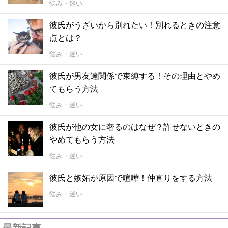
悩み・迷い
彼氏がうざいから別れたい！別れるときの注意
点とは？
悩み・迷い
彼氏が男友達関係で束縛する！その理由とやめ
てもらう方法
悩み・迷い
彼氏が他の女に奢るのはなぜ？許せないときの
やめてもらう方法
悩み・迷い
彼氏と嫉妬が原因で喧嘩！仲直りをする方法
悩み・迷い
最新記事