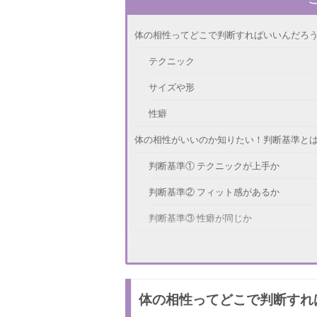
体の相性ってどこで判断すればいいんだろ
テクニック
サイズや形
性癖
体の相性がいいのか知りたい！判断基準と
判断基準① テクニックが上手か
判断基準② フィット感があるか
判断基準③ 性癖が同じか
この人と体の相性がいい！と思った瞬間
逆に体の相性が合わないと感じる瞬間は？
体の相性ってどこで判断すれ
気持ちいいと思えない