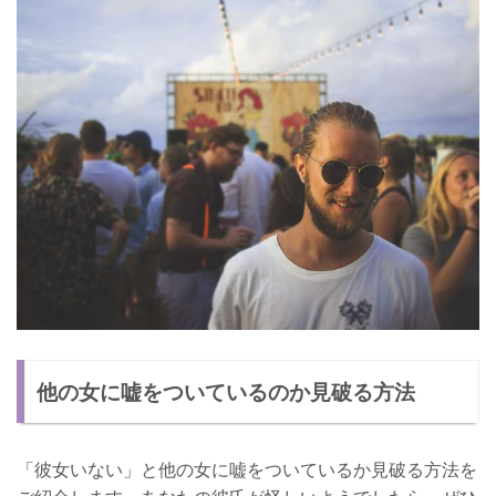
他の女に嘘をついているのか見破る方法
「彼女いない」と他の女に嘘をついているか見破る方法を