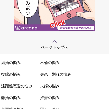
ページトップへ
結婚の悩み
不倫の悩み
復縁の悩み
失恋・別れの悩み
遠距離恋愛の悩み
夫婦の悩み
離婚の悩み
妊娠の悩み