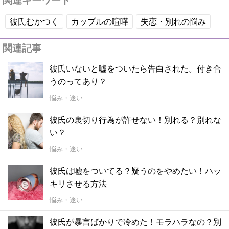
彼氏むかつく
カップルの喧嘩
失恋・別れの悩み
関連記事
彼氏いないと嘘をついたら告白された。付き合
うのってあり？
悩み・迷い
彼氏の裏切り行為が許せない！別れる？別れな
い？
悩み・迷い
彼氏は嘘をついてる？疑うのをやめたい！ハッ
キリさせる方法
悩み・迷い
彼氏が暴言ばかりで冷めた！モラハラなの？別