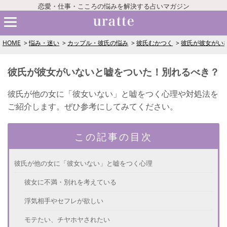
恋愛・仕事・こころの悩みを解決する占いマガジン
HOME
悩み・迷い
カップル・彼氏の悩み
彼氏むかつく
彼氏が彼女がい
彼氏が彼女がいないと嘘をついた！別れるべき？
彼氏が他の女に「彼女いない」と嘘をつく心理や対処法を
ご紹介します。ぜひ参考にしてみてください。
この記事の目次
彼氏が他の女に「彼女いない」と嘘をつく心理
彼女に不満・別れを考えている
浮気相手やセフレが欲しい
モテたい、チヤホヤされたい