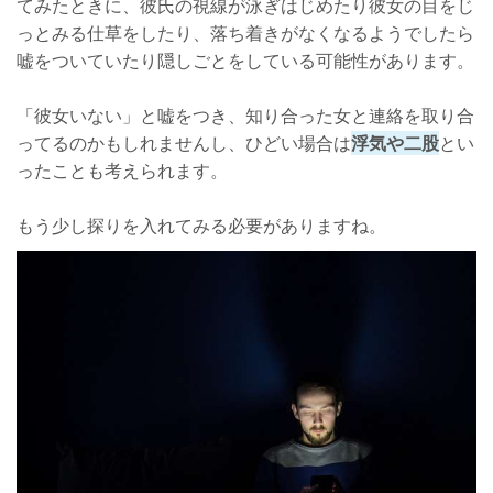
てみたときに、彼氏の視線が泳ぎはじめたり彼女の目をじ
っとみる仕草をしたり、落ち着きがなくなるようでしたら
嘘をついていたり隠しごとをしている可能性があります。
「彼女いない」と嘘をつき、知り合った女と連絡を取り合
ってるのかもしれませんし、ひどい場合は
浮気や二股
とい
ったことも考えられます。
もう少し探りを入れてみる必要がありますね。