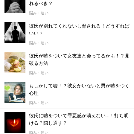
れるべき？
悩み・迷い
彼氏が別れてくれないし脅される！どうすれば
いい？
悩み・迷い
彼氏が嘘をついて女友達と会ってるかも！？見
破る方法
悩み・迷い
もしかして嘘！？彼女がいないと男が嘘をつく
心理
悩み・迷い
彼氏に嘘をついて罪悪感が消えない…！打ち明
ける？隠し通す？
悩み・迷い