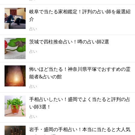
岐阜で当たる家相鑑定！評判の占い師を厳選紹
介
占い
茨城で四柱推命占い！噂の占い師2選
占い
怖いほど当たる！神奈川県平塚でおすすめの霊
能者&占いの館
占い
手相占いしたい！盛岡でよく当たると評判の占
い師3選！
占い
岩手・盛岡の手相占い！本当に当たると大人気