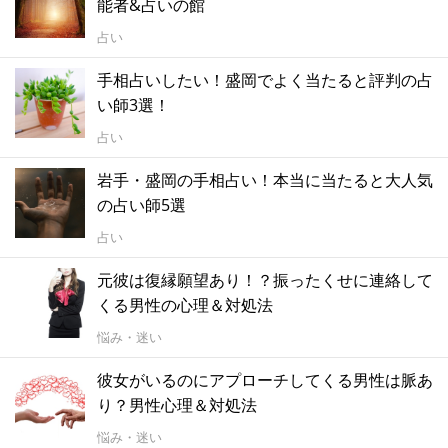
能者&占いの館
占い
手相占いしたい！盛岡でよく当たると評判の占
い師3選！
占い
岩手・盛岡の手相占い！本当に当たると大人気
の占い師5選
占い
元彼は復縁願望あり！？振ったくせに連絡して
くる男性の心理＆対処法
悩み・迷い
彼女がいるのにアプローチしてくる男性は脈あ
り？男性心理＆対処法
悩み・迷い