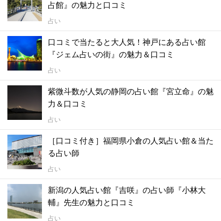
占館』の魅力と口コミ
占い
口コミで当たると大人気！神戸にある占い館
『ジェム占いの街』の魅力＆口コミ
占い
紫微斗数が人気の静岡の占い館『宮立命』の魅
力＆口コミ
占い
［口コミ付き］福岡県小倉の人気占い館＆当た
る占い師
占い
新潟の人気占い館『吉咲』の占い師『小林大
輔』先生の魅力と口コミ
占い