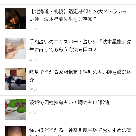
【北海道・札幌】鑑定暦42年の大ベテラン占
い師・波木星龍先生をご存知？
占い
手相占いのエキスパート占い師『波木星龍』先
生に占ってもらう方法＆口コミ
占い
岐阜で当たる家相鑑定！評判の占い師を厳選紹
介
占い
茨城で四柱推命占い！噂の占い師2選
占い
怖いほど当たる！神奈川県平塚でおすすめの霊