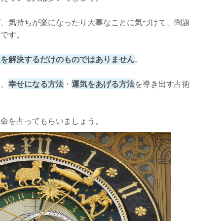
waioli：静流先生】
ば、気持ちが楽になったり大事なことに気づけて、問題
実です。
題を解決するだけのものではありません
。
！
つ、
幸せになる方法
・
運気をあげる方法
を導き出す占術
運命を占ってもらいましょう。