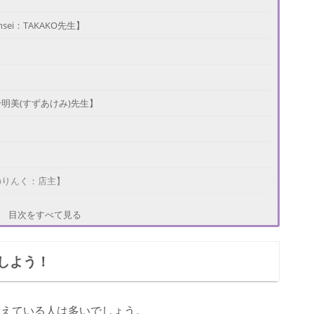
ei：TAKAKO先生】
明美(すずあけみ)先生】
のりんく：店主】
目次をすべて見る
しよう！
先生】
考えている人は多いでしょう。