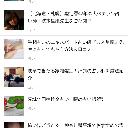
占い
【北海道・札幌】鑑定暦42年の大ベテラン占
い師・波木星龍先生をご存知？
占い
手相占いのエキスパート占い師『波木星龍』先
生に占ってもらう方法＆口コミ
占い
岐阜で当たる家相鑑定！評判の占い師を厳選紹
介
占い
茨城で四柱推命占い！噂の占い師2選
占い
怖いほど当たる！神奈川県平塚でおすすめの霊