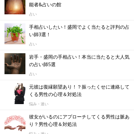
能者&占いの館
占い
手相占いしたい！盛岡でよく当たると評判の占
い師3選！
占い
岩手・盛岡の手相占い！本当に当たると大人気
の占い師5選
占い
元彼は復縁願望あり！？振ったくせに連絡して
くる男性の心理＆対処法
悩み・迷い
彼女がいるのにアプローチしてくる男性は脈あ
り？男性心理＆対処法
悩み・迷い