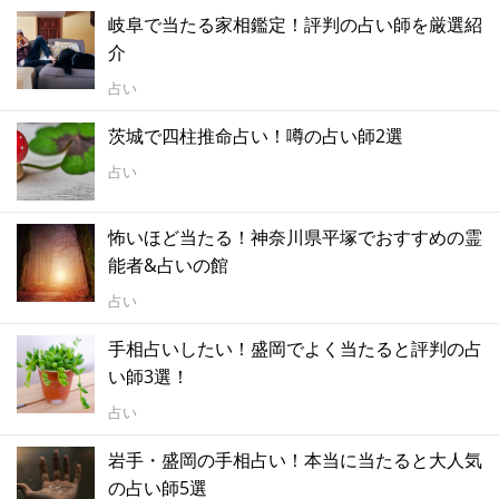
岐阜で当たる家相鑑定！評判の占い師を厳選紹
介
占い
茨城で四柱推命占い！噂の占い師2選
占い
怖いほど当たる！神奈川県平塚でおすすめの霊
能者&占いの館
占い
手相占いしたい！盛岡でよく当たると評判の占
い師3選！
占い
岩手・盛岡の手相占い！本当に当たると大人気
の占い師5選