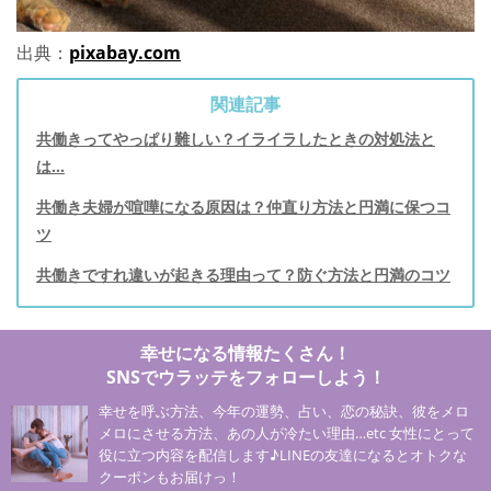
出典：
pixabay.com
関連記事
共働きってやっぱり難しい？イライラしたときの対処法と
は…
共働き夫婦が喧嘩になる原因は？仲直り方法と円満に保つコ
ツ
共働きですれ違いが起きる理由って？防ぐ方法と円満のコツ
幸せになる情報たくさん！
SNSでウラッテをフォローしよう！
幸せを呼ぶ方法、今年の運勢、占い、恋の秘訣、彼をメロ
メロにさせる方法、あの人が冷たい理由…etc 女性にとって
役に立つ内容を配信します♪LINEの友達になるとオトクな
クーポンもお届けっ！