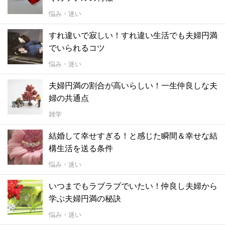
悩み・迷い
すれ違いで寂しい！すれ違い生活でも夫婦円満
でいられるコツ
悩み・迷い
夫婦円満の割合が高いらしい！一生仲良しな夫
婦の共通点
雑学
結婚して幸せすぎる！と感じた瞬間＆幸せな結
構生活を送る条件
悩み・迷い
いつまでもラブラブでいたい！仲良し夫婦から
学ぶ夫婦円満の秘訣
悩み・迷い