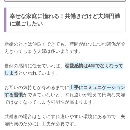
相手の両親と良好な関係をたもつ
幸せな家庭に憧れる！共働きだけど夫婦円満
共働きでも夫婦円満に過ごしたいならこれはNG！注意点
に過ごしたい
夫婦間での隠し事はNG
忙しいからといってコミュニケーションしないのはNG
新婚のときは仲良くできても、時間が経つにつれ関係が冷
えきってしまう夫婦は多いようです。
自然の感情に任せていれば、
恋愛感情は4年でなくなって
しまう
といわれています。
お互いの気持ちが冷めるまでに
上手にコミュニケーション
する習慣
ができていないと、すれ違いが増えて円満な夫婦
ではなくなってしまう可能性が高まります。
共働きの場合はとくにすれ違いやすい環境にあるので、夫
婦円満のためには工夫が必要です。