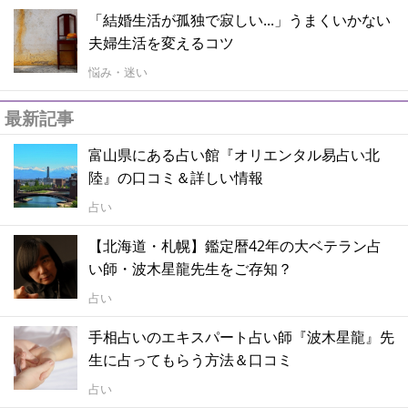
「結婚生活が孤独で寂しい...」うまくいかない
夫婦生活を変えるコツ
悩み・迷い
最新記事
富山県にある占い館『オリエンタル易占い北
陸』の口コミ＆詳しい情報
占い
【北海道・札幌】鑑定暦42年の大ベテラン占
い師・波木星龍先生をご存知？
占い
手相占いのエキスパート占い師『波木星龍』先
生に占ってもらう方法＆口コミ
占い