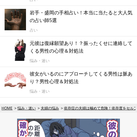
岩手・盛岡の手相占い！本当に当たると大人気
の占い師5選
占い
元彼は復縁願望あり！？振ったくせに連絡して
くる男性の心理＆対処法
悩み・迷い
彼女がいるのにアプローチしてくる男性は脈あ
り？男性心理＆対処法
悩み・迷い
HOME
悩み・迷い
夫婦の悩み
依存症の夫婦は極めて危険！依存度をセル