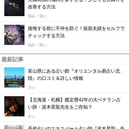
改善する方法
悩み・迷い
後悔する前に不仲を防ぐ！仮面夫婦をセルフで
チェックする方法
悩み・迷い
最新記事
富山県にある占い館『オリエンタル易占い北
陸』の口コミ＆詳しい情報
占い
【北海道・札幌】鑑定暦42年の大ベテラン占
い師・波木星龍先生をご存知？
占い
手相占いのエキスパート占い師『波木星龍』先