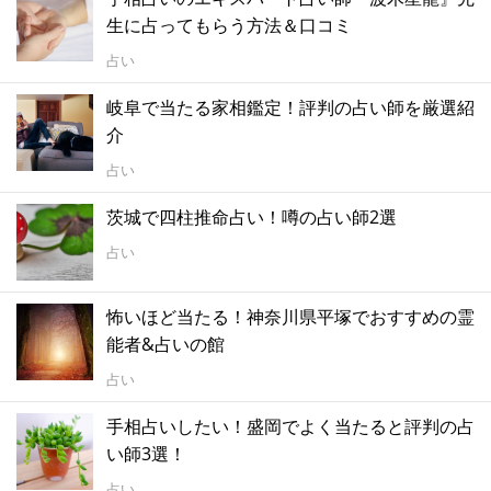
生に占ってもらう方法＆口コミ
占い
岐阜で当たる家相鑑定！評判の占い師を厳選紹
介
占い
茨城で四柱推命占い！噂の占い師2選
占い
怖いほど当たる！神奈川県平塚でおすすめの霊
能者&占いの館
占い
手相占いしたい！盛岡でよく当たると評判の占
い師3選！
占い