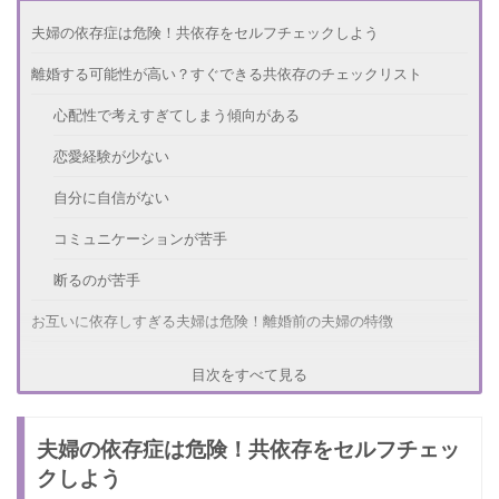
夫婦の依存症は危険！共依存をセルフチェックしよう
離婚する可能性が高い？すぐできる共依存のチェックリスト
心配性で考えすぎてしまう傾向がある
恋愛経験が少ない
自分に自信がない
コミュニケーションが苦手
断るのが苦手
お互いに依存しすぎる夫婦は危険！離婚前の夫婦の特徴
メールや電話での頻度が高すぎる
目次をすべて見る
借金を許してしまう
夫婦の依存症は危険！共依存をセルフチェッ
共依存の離婚率は極めて高いらしい！男が離婚を決める時
クしよう