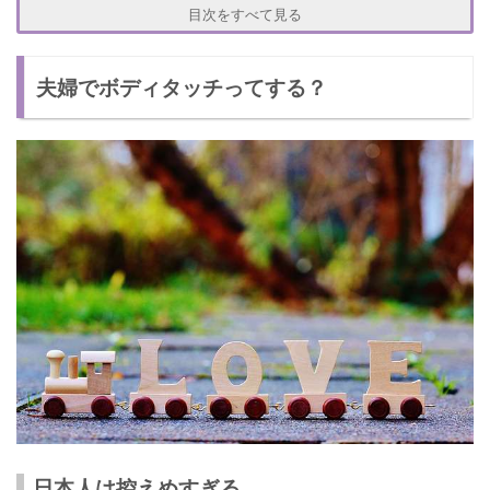
ツッコミを入れる
目次をすべて見る
体のメンテナンスをしてあげる
夫婦でボディタッチってする？
体をいたわる
夫婦円満でいれるコツ
ボディタッチを心がけよう！
日本人は控えめすぎる