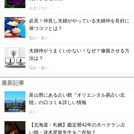
おまじない
必見！仲良し夫婦がやっている夫婦仲を良好に
保つコツとは？
悩み・迷い
夫婦仲がうまくいかない！なぜ？修復させる方
法は？
悩み・迷い
最新記事
富山県にある占い館『オリエンタル易占い北
陸』の口コミ＆詳しい情報
占い
【北海道・札幌】鑑定暦42年の大ベテラン占
い師・波木星龍先生をご存知？