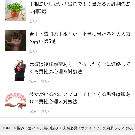
手相占いしたい！盛岡でよく当たると評判の占
い師3選！
占い
岩手・盛岡の手相占い！本当に当たると大人気
の占い師5選
占い
元彼は復縁願望あり！？振ったくせに連絡して
くる男性の心理＆対処法
悩み・迷い
彼女がいるのにアプローチしてくる男性は脈あ
り？男性心理＆対処法
悩み・迷い
HOME
悩み・迷い
夫婦の悩み
夫婦必見！ボディタッチの効果って？その