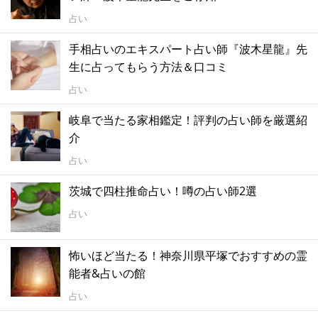
占い
手相占いのエキスパート占い師『波木星龍』先
生に占ってもらう方法＆口コミ
占い
岐阜で当たる家相鑑定！評判の占い師を厳選紹
介
占い
茨城で四柱推命占い！噂の占い師2選
占い
怖いほど当たる！神奈川県平塚でおすすめの霊
能者&占いの館
占い