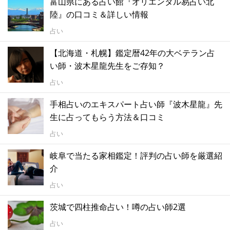
富山県にある占い館『オリエンタル易占い北
陸』の口コミ＆詳しい情報
占い
【北海道・札幌】鑑定暦42年の大ベテラン占
い師・波木星龍先生をご存知？
占い
手相占いのエキスパート占い師『波木星龍』先
生に占ってもらう方法＆口コミ
占い
岐阜で当たる家相鑑定！評判の占い師を厳選紹
介
占い
茨城で四柱推命占い！噂の占い師2選
占い