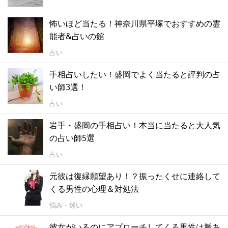
怖いほど当たる！神奈川県平塚でおすすめの霊
能者&占いの館
占い
手相占いしたい！盛岡でよく当たると評判の占
い師3選！
占い
岩手・盛岡の手相占い！本当に当たると大人気
の占い師5選
占い
元彼は復縁願望あり！？振ったくせに連絡して
くる男性の心理＆対処法
悩み・迷い
彼女がいるのにアプローチしてくる男性は脈あ