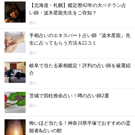
【北海道・札幌】鑑定暦42年の大ベテラン占
い師・波木星龍先生をご存知？
占い
手相占いのエキスパート占い師『波木星龍』先
生に占ってもらう方法＆口コミ
占い
岐阜で当たる家相鑑定！評判の占い師を厳選紹
介
占い
茨城で四柱推命占い！噂の占い師2選
占い
怖いほど当たる！神奈川県平塚でおすすめの霊
能者&占いの館