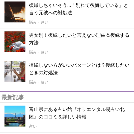
復縁しちゃいそう...「別れて後悔している」と
言う元彼への対処法
悩み・迷い
男女別！復縁したいと言えない理由＆復縁する
方法
悩み・迷い
復縁しない方がいいパターンとは？復縁したい
ときの対処法
悩み・迷い
最新記事
富山県にある占い館『オリエンタル易占い北
陸』の口コミ＆詳しい情報
占い