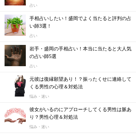
占い
手相占いしたい！盛岡でよく当たると評判の占
い師3選！
占い
岩手・盛岡の手相占い！本当に当たると大人気
の占い師5選
占い
元彼は復縁願望あり！？振ったくせに連絡して
くる男性の心理＆対処法
悩み・迷い
彼女がいるのにアプローチしてくる男性は脈あ
り？男性心理＆対処法
悩み・迷い