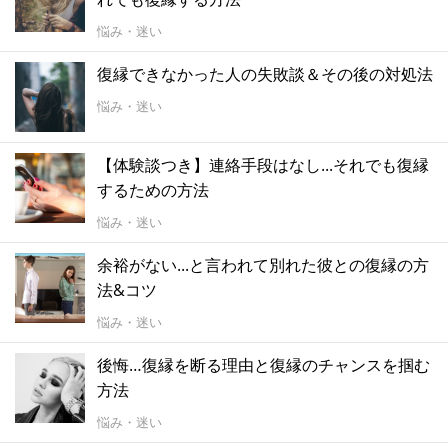
悩み・迷い
復縁できなかった人の失敗談＆その後の対処法
悩み・迷い
【体験談つき】連絡手段はなし...それでも復縁
するための方法
悩み・迷い
余裕がない...と言われて別れた彼との復縁の方
法&コツ
悩み・迷い
後悔…復縁を断る理由と復縁のチャンスを掴む
方法
悩み・迷い