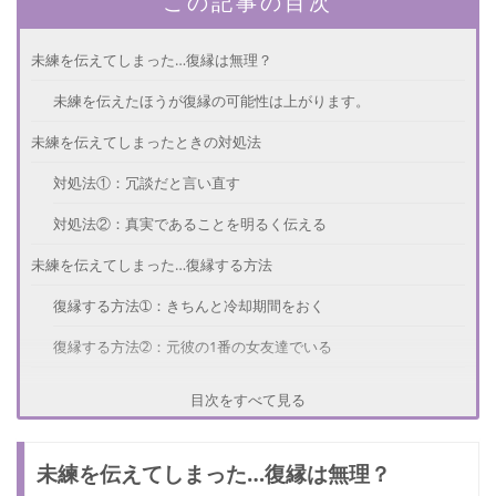
この記事の目次
未練を伝えてしまった…復縁は無理？
未練を伝えたほうが復縁の可能性は上がります。
未練を伝えてしまったときの対処法
対処法①：冗談だと言い直す
対処法②：真実であることを明るく伝える
未練を伝えてしまった…復縁する方法
復縁する方法➀：きちんと冷却期間をおく
復縁する方法➁：元彼の1番の女友達でいる
未練を伝えてしまったときの注意点
目次をすべて見る
注意点➀：元彼のペースに流されない
未練を伝えてしまった…復縁は無理？
注意点➁：焦って復縁を迫らない