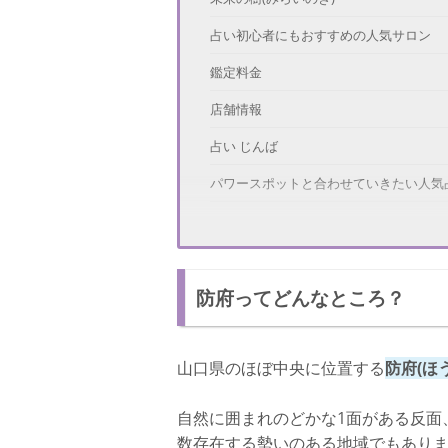
占い初心者にもおすすめの人気サロン
鑑定料金
店舗情報
占い じんば
パワースポットと合わせていきたい人気
鑑定料金
店舗情報
防府ってどんなところ？
防府にあるよく当たる占い師
ルカ 池田博明(いけだ ひろあき)先生
山口県のほぼ中央に位置する
防府(ほ
高い的中率を誇る当たる占い師
鑑定料金
自然に囲まれのどかな1面がある反面
数存在する勢いのある地域でもあり
店舗情報