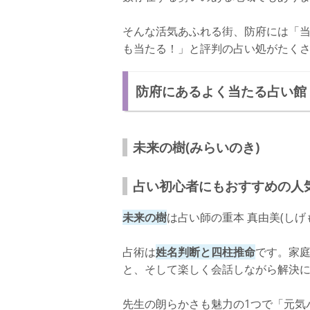
うらないやさん 慧麗(えれ)先生
そんな活気あふれる街、防府には「
も当たる！」と評判の占い処がたく
ちょっと変わった特殊な鑑定を受けたい
鑑定料金
防府にあるよく当たる占い館
店舗情報
鑑定の後におすすめな防府エリアのパワー
未来の樹(みらいのき)
防府天満宮(ほうふてんまんぐう)
スポット情報
占い初心者にもおすすめの人
さいごに
未来の樹
は占い師の重本 真由美(しげ
占術は
姓名判断と四柱推命
です。家
と、そして楽しく会話しながら解決
先生の朗らかさも魅力の1つで「元気