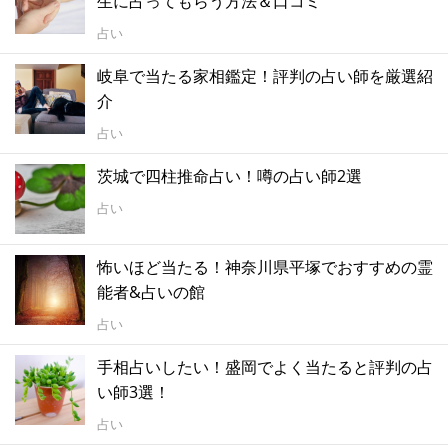
生に占ってもらう方法＆口コミ
占い
岐阜で当たる家相鑑定！評判の占い師を厳選紹
介
占い
茨城で四柱推命占い！噂の占い師2選
占い
怖いほど当たる！神奈川県平塚でおすすめの霊
能者&占いの館
占い
手相占いしたい！盛岡でよく当たると評判の占
い師3選！
占い