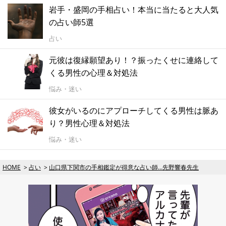
岩手・盛岡の手相占い！本当に当たると大人気
の占い師5選
占い
元彼は復縁願望あり！？振ったくせに連絡して
くる男性の心理＆対処法
悩み・迷い
彼女がいるのにアプローチしてくる男性は脈あ
り？男性心理＆対処法
悩み・迷い
HOME
占い
山口県下関市の手相鑑定が得意な占い師…先野響春先生