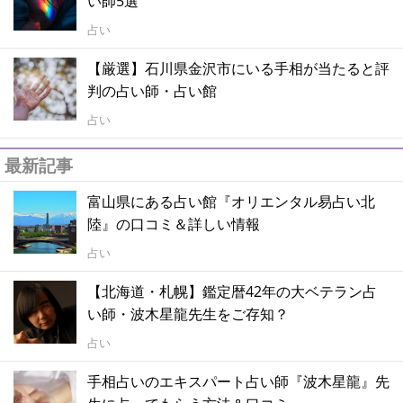
い師5選
占い
【厳選】石川県金沢市にいる手相が当たると評
判の占い師・占い館
占い
最新記事
富山県にある占い館『オリエンタル易占い北
陸』の口コミ＆詳しい情報
占い
【北海道・札幌】鑑定暦42年の大ベテラン占
い師・波木星龍先生をご存知？
占い
手相占いのエキスパート占い師『波木星龍』先