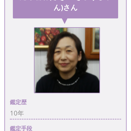
ん)さん
鑑定歴
10年
鑑定手段