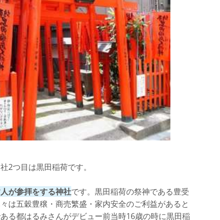
社2つ目は黒田稲荷です。
す人が参拝をする神社
です。黒田稲荷の祭神である豊受
元々は五穀豊穣・商売繁盛・家内安全のご利益があると
ある都はるみさんがデビュー前当時16歳の時に黒田稲