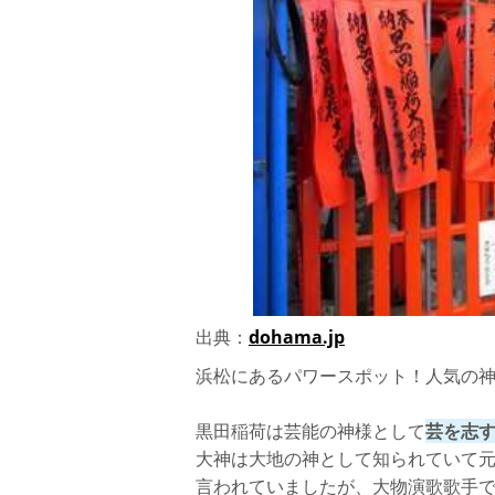
出典：
dohama.jp
浜松にあるパワースポット！人気の神
黒田稲荷は芸能の神様として
芸を志
大神は大地の神として知られていて
言われていましたが、大物演歌歌手で