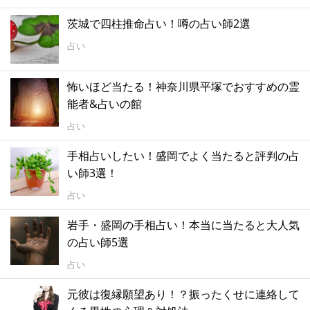
茨城で四柱推命占い！噂の占い師2選
占い
怖いほど当たる！神奈川県平塚でおすすめの霊
能者&占いの館
占い
手相占いしたい！盛岡でよく当たると評判の占
い師3選！
占い
岩手・盛岡の手相占い！本当に当たると大人気
の占い師5選
占い
元彼は復縁願望あり！？振ったくせに連絡して