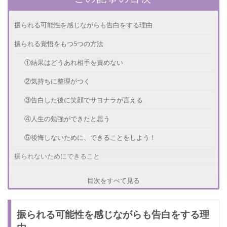
振られる可能性を感じながらも告白をする理由
振られる覚悟をもつ5つの方法
①結果はどうあれ相手を責めない
②気持ちに整理がつく
③告白した後に笑顔でサヨナラが言える
④人生の勉強ができたと思う
⑤後悔しないために、できることをしよう！
振られないためにできること
告白のベストタイミングは？
目次をすべて見る
誕生日が良い理由
振られる可能性を感じながらも告白をする理
告白して振られたときの対処法