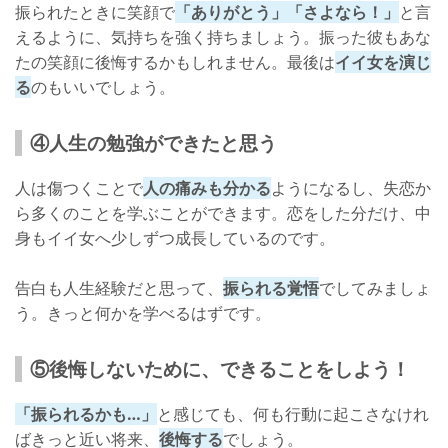
振られたときに笑顔で
「ありがとう」「さよなら！」
と言
えるように、気持ちを強く持ちましょう。振った彼もあな
たの笑顔に後悔するかもしれません。最後は
イイ女を演じ
る
のもいいでしょう。
④人生の勉強ができたと思う
人は傷つくことで
人の痛みも分かる
ようになるし、失恋か
ら多くのことを学ぶことができます。恋をした分だけ、中
身もイイ女へ少しずつ成長しているのです。
告白も人生経験だと思って、
振られる覚悟
でしてみましょ
う。きっと何かを学べるはずです。
⑤後悔しないために、できることをしよう！
「振られるかも…」
と感じても、何も行動に起こさなけれ
ばきっと近い将来、
後悔する
でしょう。