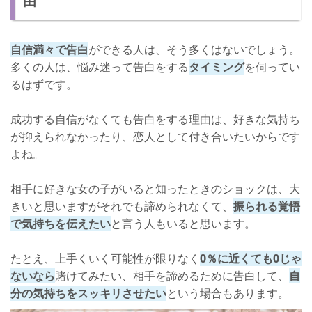
由
① 気持ちを整理する
② 友達関係になる
自信満々で告白
ができる人は、そう多くはないでしょう。
③ 振られた原因を振り返る
多くの人は、悩み迷って告白をする
タイミング
を伺ってい
るはずです。
④ ポジティブに自分磨きをする
⑤ 新しい出会い探す
成功する自信がなくても告白をする理由は、好きな気持ち
さいごに
が抑えられなかったり、恋人として付き合いたいからです
よね。
相手に好きな女の子がいると知ったときのショックは、大
きいと思いますがそれでも諦められなくて、
振られる覚悟
で気持ちを伝えたい
と言う人もいると思います。
たとえ、上手くいく可能性が限りなく
0％に近くても0じゃ
ないなら
賭けてみたい、相手を諦めるために告白して、
自
分の気持ちをスッキリさせたい
という場合もあります。