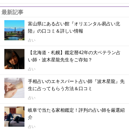
最新記事
富山県にある占い館『オリエンタル易占い北
陸』の口コミ＆詳しい情報
占い
【北海道・札幌】鑑定暦42年の大ベテラン占
い師・波木星龍先生をご存知？
占い
手相占いのエキスパート占い師『波木星龍』先
生に占ってもらう方法＆口コミ
占い
岐阜で当たる家相鑑定！評判の占い師を厳選紹
介
占い