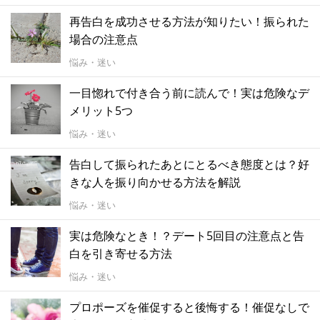
再告白を成功させる方法が知りたい！振られた
場合の注意点
悩み・迷い
一目惚れで付き合う前に読んで！実は危険なデ
メリット5つ
悩み・迷い
告白して振られたあとにとるべき態度とは？好
きな人を振り向かせる方法を解説
悩み・迷い
実は危険なとき！？デート5回目の注意点と告
白を引き寄せる方法
悩み・迷い
プロポーズを催促すると後悔する！催促なしで