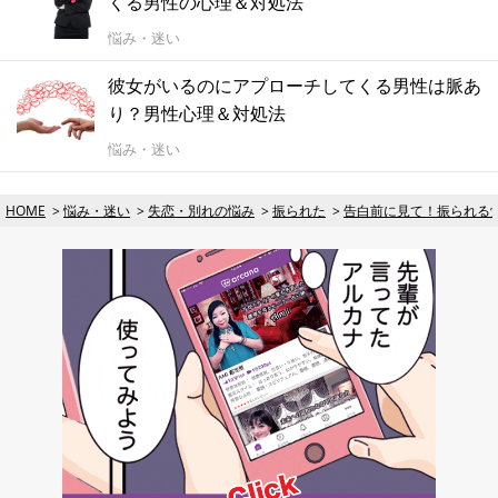
くる男性の心理＆対処法
悩み・迷い
彼女がいるのにアプローチしてくる男性は脈あ
り？男性心理＆対処法
悩み・迷い
HOME
悩み・迷い
失恋・別れの悩み
振られた
告白前に見て！振られる