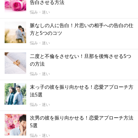
告白させる方法
悩み・迷い
脈なしの人に告白！片思いの相手への告白の仕
方と5つのコツ
悩み・迷い
二度と不倫をさせない！旦那を後悔させる5つ
の方法
悩み・迷い
末っ子の彼を振り向かせる！恋愛アプローチ方
法5選
悩み・迷い
次男の彼を振り向かせる！恋愛アプローチ方法
5選
悩み・迷い