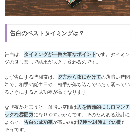
告白のベストタイミングは？
告白は、
タイミングが一番大事なポイント
です。タイミン
グの良し悪しで結果が大きく変わるのです。
まず告白する時間帯は、
夕方から夜にかけて
の薄暗い時間
帯で、相手の誕生日や、相手が落ち込んでいたり弱ってい
るときにすると成功率が高くなります。
なぜ夜かと言うと、薄暗い空間は
人を情熱的にしロマンチ
ックな雰囲気
になりやすいからです。そのためある統計に
よると、
告白の成功率
が高いのは
17時〜24時までの間
だ
そうです。