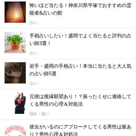
怖いほど当たる！神奈川県平塚でおすすめの霊
能者&占いの館
占い
手相占いしたい！盛岡でよく当たると評判の占
い師3選！
占い
岩手・盛岡の手相占い！本当に当たると大人気
の占い師5選
占い
元彼は復縁願望あり！？振ったくせに連絡して
くる男性の心理＆対処法
悩み・迷い
彼女がいるのにアプローチしてくる男性は脈あ
り？男性心理＆対処法