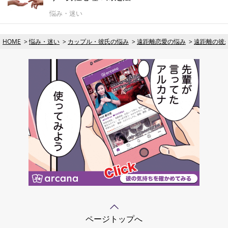
悩み・迷い
HOME
悩み・迷い
カップル・彼氏の悩み
遠距離恋愛の悩み
遠距離の彼
ページトップへ