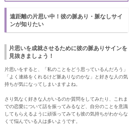
連絡も重要。付き合う前の電話・LINEで彼の気持ちを確かめる方法
遠距離の片思い中！彼の脈あり・脈なしサイ
電話やLINEで彼の気持ちを確かめる方法➀：彼のほうから連絡
ンが知りたい
がくるか
電話やLINEで彼の気持ちを確かめる方法➁：彼の既読や返信が
早いか
片思いを成就させるために彼の脈ありサインを
見抜きましょう！
電話やLINEで彼の気持ちを確かめる方法③：彼とのラインが途
切れないか
片思いをすると、「私のことをどう思っているんだろう」
脈ありだったらどうすればいい？遠距離の彼と付き合う方法
「よく連絡をくれるけど脈ありなのかな」と好きな人の気
遠距離の彼と付き合う方法➀：離れていても自分の存在をアピ
持ちが気になってしまいますよね。
ールする
さり気なく好きな人がいるのか質問をしてみたり、これま
遠距離の彼と付き合う方法➁：付き合う前でも定期的にデート
での恋愛について話を振ってみるなど、自分のことを意識
をする
してもらえるように頑張ってみても彼の気持ちがわからな
さいごに
くて悩んでいる人は多いようです。