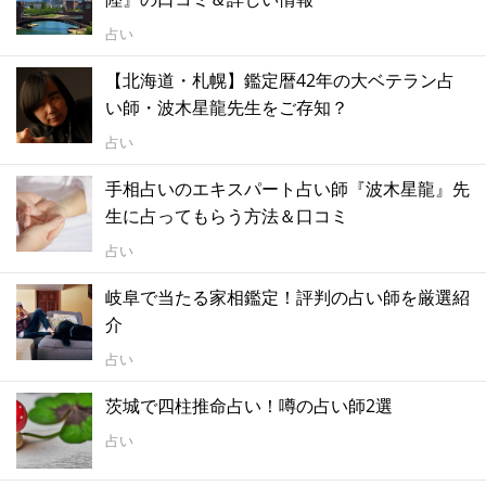
占い
【北海道・札幌】鑑定暦42年の大ベテラン占
い師・波木星龍先生をご存知？
占い
手相占いのエキスパート占い師『波木星龍』先
生に占ってもらう方法＆口コミ
占い
岐阜で当たる家相鑑定！評判の占い師を厳選紹
介
占い
茨城で四柱推命占い！噂の占い師2選
占い