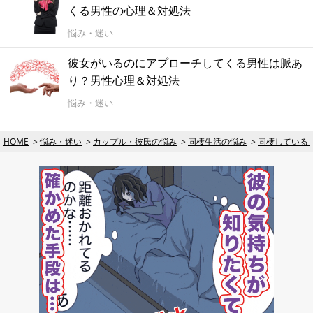
くる男性の心理＆対処法
悩み・迷い
彼女がいるのにアプローチしてくる男性は脈あ
り？男性心理＆対処法
悩み・迷い
HOME
悩み・迷い
カップル・彼氏の悩み
同棲生活の悩み
同棲している