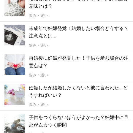
意味とは？
悩み・迷い
未成年で妊娠発覚！結婚したい場合どうする？
注意点とは…
悩み・迷い
再婚後に妊娠が発覚した！子供を産む場合の注
意点は？
悩み・迷い
妊娠したが結婚したくないと彼に言われた…ど
うすればいい？
悩み・迷い
子供をつくらないほうがよかった？妊娠中に旦
那がムカつく瞬間