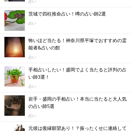
占い
茨城で四柱推命占い！噂の占い師2選
占い
怖いほど当たる！神奈川県平塚でおすすめの霊
能者&占いの館
占い
手相占いしたい！盛岡でよく当たると評判の占
い師3選！
占い
岩手・盛岡の手相占い！本当に当たると大人気
の占い師5選
占い
元彼は復縁願望あり！？振ったくせに連絡して