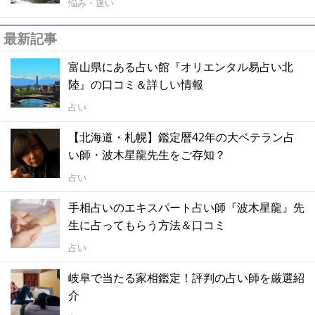
悩み・迷い
最新記事
富山県にある占い館『オリエンタル易占い北
陸』の口コミ＆詳しい情報
占い
【北海道・札幌】鑑定暦42年の大ベテラン占
い師・波木星龍先生をご存知？
占い
手相占いのエキスパート占い師『波木星龍』先
生に占ってもらう方法＆口コミ
占い
岐阜で当たる家相鑑定！評判の占い師を厳選紹
介